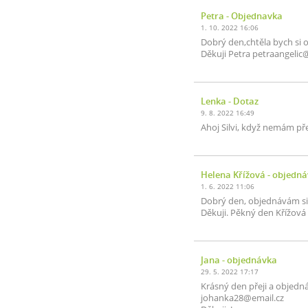
Petra
- Objednavka
1. 10. 2022 16:06
Dobrý den,chtěla bych si 
Děkuji Petra petraangeli
Lenka
- Dotaz
9. 8. 2022 16:49
Ahoj Silvi, když nemám pře
Helena Křížová
- objedn
1. 6. 2022 11:06
Dobrý den, objednávám si 
Děkuji. Pěkný den Křížová
Jana
- objednávka
29. 5. 2022 17:17
Krásný den přeji a objedn
johanka28@email.cz