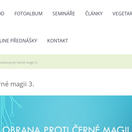
OD
FOTOALBUM
SEMINÁŘE
ČLÁNKY
VEGETAR
LINE PŘEDNÁŠKY
KONTAKT
rana proti černé magii 3.
rné magii 3.