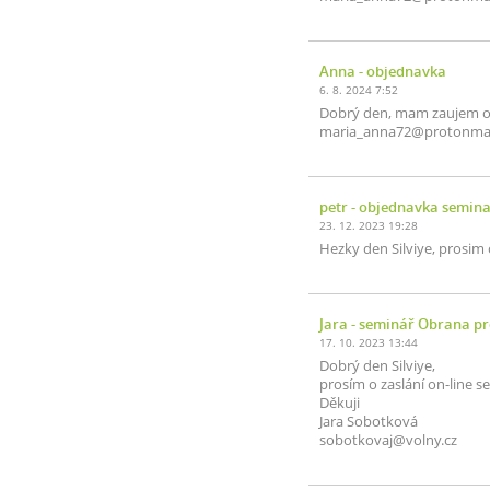
Anna
- objednavka
6. 8. 2024 7:52
Dobrý den, mam zaujem o
maria_anna72@protonma
petr
- objednavka semina
23. 12. 2023 19:28
Hezky den Silviye, prosim 
Jara
- seminář Obrana pro
17. 10. 2023 13:44
Dobrý den Silviye,
prosím o zaslání on-line s
Děkuji
Jara Sobotková
sobotkovaj@volny.cz