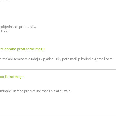
 objednanie prednasky.
il.com
re obrana proti cerne magii
o zaslani seminare a udaju k platbe. Diky petr. mail: p.koristka@gmail.com
ti černé magii
emináře Obrana proti černé magii a platbu za ní