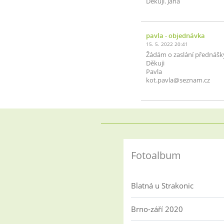
Děkuji. Jana
pavla
- objednávka
15. 5. 2022 20:41
Žádám o zaslání přednášk
Děkuji
Pavla
kot.pavla@seznam.cz
Fotoalbum
Blatná u Strakonic
Brno-září 2020