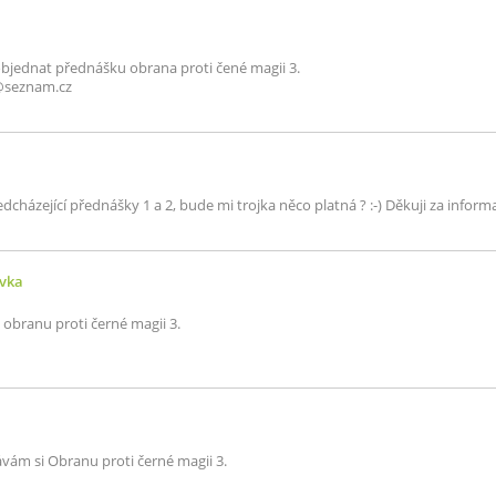
objednat přednášku obrana proti čené magii 3.
c@seznam.cz
dcházející přednášky 1 a 2, bude mi trojka něco platná ? :-) Děkuji za infor
ávka
obranu proti černé magii 3.
ávám si Obranu proti černé magii 3.