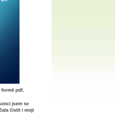
 formě pdf.
 konci jsem se
ala čistit i moji