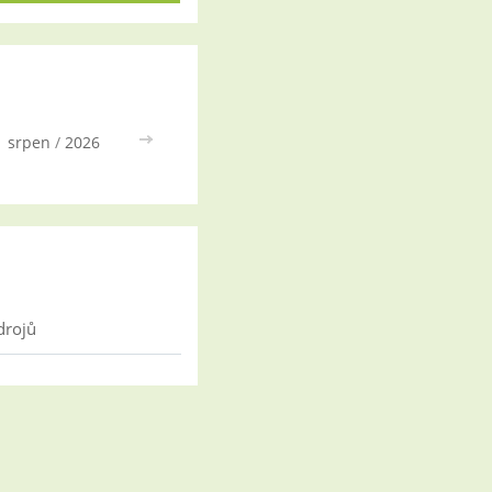
srpen
/
2026
>>
drojů