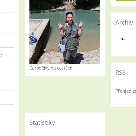
Archiv
<<
e
Čarodějky na cestách
RSS
Přehled z
Statistiky