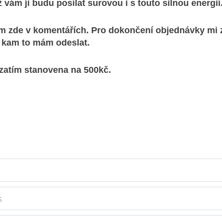
ž vám ji budu posílat surovou i s touto silnou energií
m zde v komentářích. Pro dokončení objednávky mi 
, kam to mám odeslat.
zatím stanovena na 500kč.