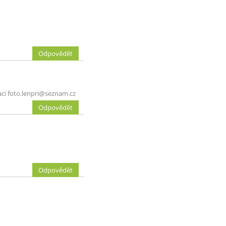
Odpovědět
maci foto.lenpri@seznam.cz
Odpovědět
Odpovědět