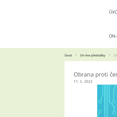
ÚV
ON-
Úvod
On-line přednášky
Ob
Obrana proti če
11. 5. 2022