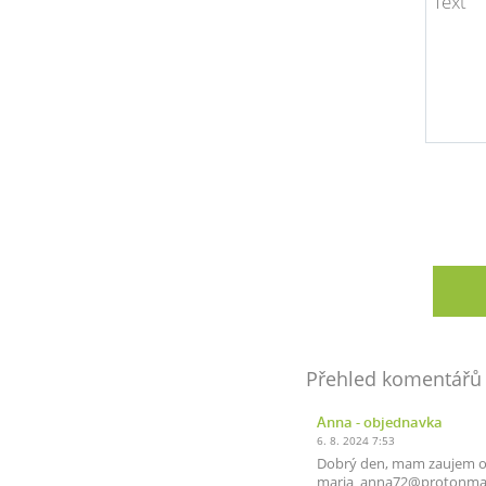
Přehled komentářů
Anna
- objednavka
6. 8. 2024 7:53
Dobrý den, mam zaujem o
maria_anna72@protonma