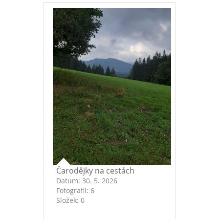
Čarodějky na cestách
Datum:
30. 5. 2026
Fotografií:
6
Složek:
0