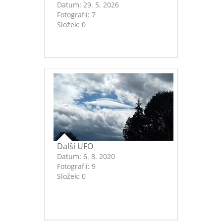
Datum:
29. 5. 2026
Fotografií:
7
Složek:
0
Další UFO
Datum:
6. 8. 2020
Fotografií:
9
Složek:
0