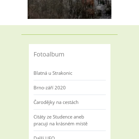
Fotoalbum
Blatná u Strakonic
Brno-září 2020
Čarodějky na cestách
Citáty ze Studence aneb
pracuji na krásném místě
Další UFO