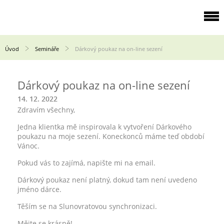
Úvod
Semináře
Dárkový poukaz na on-line sezení
Dárkový poukaz na on-line sezení
14. 12. 2022
Zdravím všechny,
Jedna klientka mě inspirovala k vytvoření Dárkového
poukazu na moje sezení. Koneckonců máme teď období
Vánoc.
Pokud vás to zajímá, napište mi na email.
Dárkový poukaz není platný, dokud tam není uvedeno
jméno dárce.
Těším se na Slunovratovou synchronizaci.
Mějte se krásně!