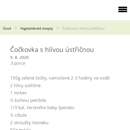
Úvod
Vegetariánské recepty
Čočkovka s hlívou ústřičnou
Čočkovka s hlívou ústřičnou
9. 8. 2020
3
porce
150g zelené čočky, namočené 2-3 hodiny ve vodě
2 hlívy ústřičné
1 mrkev
½ kořenu petržele
1/3 bal. čerstvého baby špenátu
½ cibule
2 stroužky česneku
50g másla