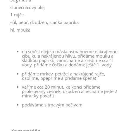
slunečnicový olej
1 rajče
sůl, pepř, džodžen, sladká paprika
hl. mouka
na směsi oleje a másla osmahneme nakrájenou
cibulku a nakrájenou hlívu, přidáme mouku a
sladkou papriku, zamícháme a zředíme cca 1l
vody, přidáme čočku a dodáme ještě 1l vody
přidáme mrkev, petržel a nakrájené rajče,
osolíme, opepříme a přidáme špenát
vaříme cca 20 minut, ke konci přidáme
prolisovaný česnek, džodžen a necháme ještě 2
minutky povařit
podáváme s tmavým pečivem