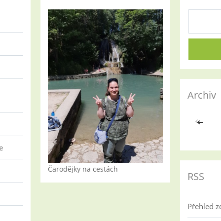
Archiv
<<
e
Čarodějky na cestách
RSS
Přehled z