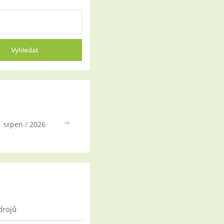
srpen
/
2026
>>
drojů