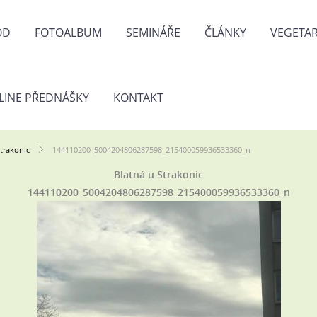
OD
FOTOALBUM
SEMINÁŘE
ČLÁNKY
VEGETAR
LINE PŘEDNÁŠKY
KONTAKT
Strakonic
144110200_5004204806287598_215400059936533360_n
Blatná u Strakonic
144110200_5004204806287598_215400059936533360_n