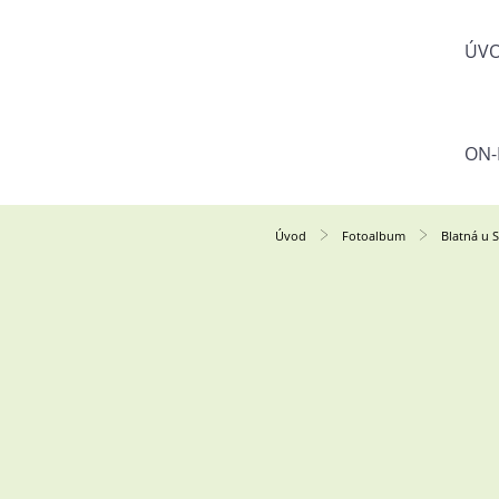
ÚV
ON-
Úvod
Fotoalbum
Blatná u 