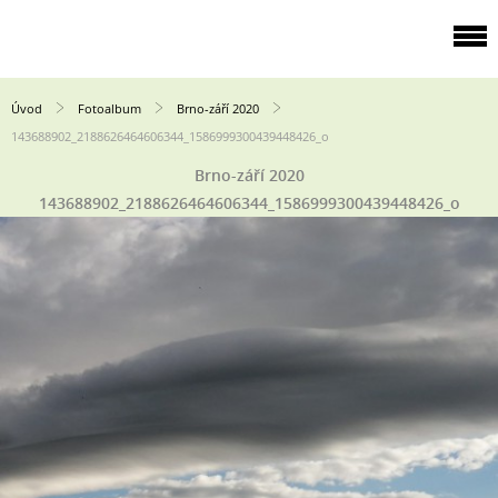
Úvod
Fotoalbum
Brno-září 2020
143688902_2188626464606344_1586999300439448426_o
Brno-září 2020
143688902_2188626464606344_1586999300439448426_o