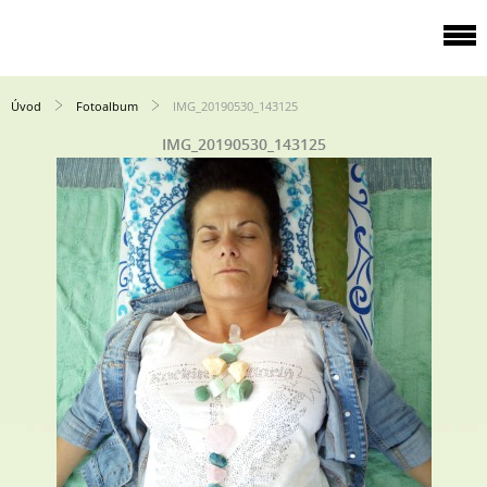
Úvod
Fotoalbum
IMG_20190530_143125
IMG_20190530_143125