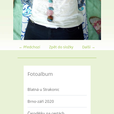
← Předchozí
Zpět do složky
Další →
Fotoalbum
Blatná u Strakonic
Brno-září 2020
Čarodějky na cestách