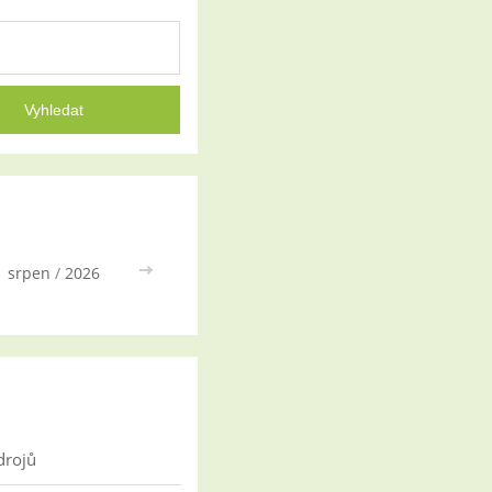
srpen
/
2026
>>
drojů