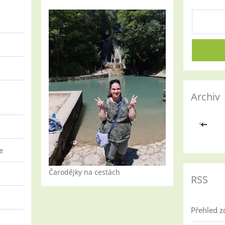
Archiv
<<
e
Čarodějky na cestách
RSS
Přehled z