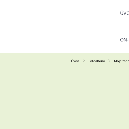
ÚV
ON-
Úvod
Fotoalbum
Moje zahr