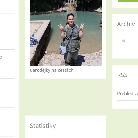
Archiv
<<
e
Čarodějky na cestách
RSS
Přehled z
Statistiky