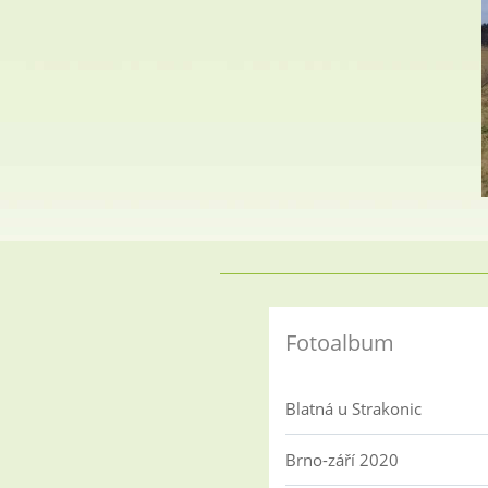
Fotoalbum
Blatná u Strakonic
Brno-září 2020