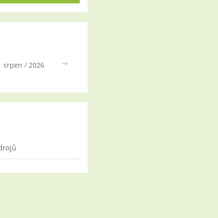
srpen
/
2026
>>
drojů