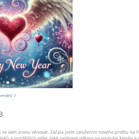
entářů:
0
B
se vám znovu věnovat. Začala jsem založením nového profilu na 
ánků a pozdějších videí, také zajímavé odkazy na youtube kanály a 