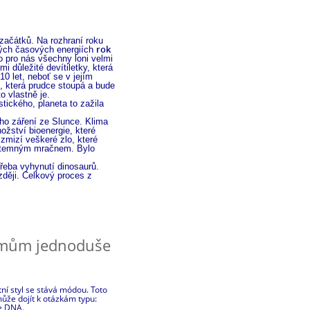
začátků. Na rozhraní roku
rok
vých časových energiích
o pro nás všechny loni velmi
i důležité devítiletky, která
0 let, neboť se v jejím
i, která prudce stoupá a bude
o vlastně je.
ického, planeta to zažila
ho záření ze Slunce. Klima
ožství bioenergie, které
 zmizí veškeré zlo, které
si temným mračnem. Bylo
řeba vyhynutí dinosaurů.
zději. Celkový proces z
lémům jednoduše
ní styl se stává módou. Toto
může dojít k otázkám typu:
še DNA.