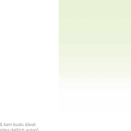
FB, kam budu dávat
videa dalších autorů.