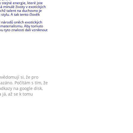
 stejné energie, které jste
á minulé životy v exotických
ichž talent na duchovno je
stylu. A tak tento člověk
d národů oněch exotických
o materialismu. Aby tomuto
 tyto znalosti dali vzniknout
uvědomují si, že pro
azáno. Počítám s tím, že
dkazy na google disk,
a já, až se k tomu