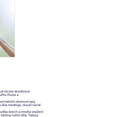
okud chcete dosáhnout
vého života a
ormálních okolností tato
 léta medituje, zkouší různé
ěkolika letech a mnoha snažení
 většiny svého těla. Takový