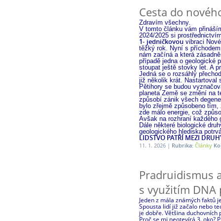
Cesta do nového
Zdravím všechny.
V tomto článku vám přináším
2024/2025 si prostřednictv
1
jedničkovou
-
vibraci Nové
těžký rok. Nyní s příchodem
nám začíná a která zásadně 
případě jedna o geologické p
stoupat ještě stovky let. A 
Jedná se o rozsáhlý přechod
již několik krát. Nastartova
Pětihory se budou vyznačova
planeta Země se změní na tep
způsobí zánik všech degenerat
bylo zřejmě způsobeno tím, 
zde málo energie, což způsob
Avšak na rozhraní každého g
Dále některé biologické druh
geologického hlediska potrvá
LIDSTVO PATŘÍ MEZI DRUHY
11. 1. 2026 |
Rubrika:
Články
Ko
Pradruidismus 
s využitím DNA
Jeden z mála známých faktů je
Spousta lidí již začalo nebo 
je dobře. Většina duchovních p
Proč se mi neotevírá 3. oko? 