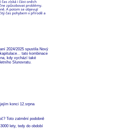
čas získá i část oněch
začne způsobovat problémy.
ně. A potom se objevují
čitý čas pohybem v přírodě a
raní 2024/2025 spustila Nový
kapitulace... tato kombinace
yna, kdy vychází také
letního Slunovratu.
 jejím konci 12.srpna
oč? Toto zatmění podobně
3000 lety, tedy do období