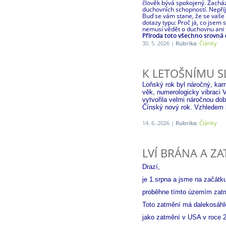
člověk bývá spokojený. Zacház
duchovních schopností. Nepříj
Buď se vám stane, že se vaše 
dotazy typu: Proč já, co jsem
nemusí vědět o duchovnu ani fň,
Příroda toto všechno srovná
30. 5. 2026 |
Rubrika:
Články
K LETOŠNÍMU 
Loňský rok byl náročný, kar
věk, numerologicky vibraci V
vytvořila velmi náročnou do
Čínský nový rok. Vzhledem k
14. 6. 2026 |
Rubrika:
Články
LVÍ BRÁNA A Z
Drazí,
je 1.srpna a jsme na začátku
proběhne tímto územím zatmě
Toto zatmění má dalekosáhl
jako zatmění v USA v roce 2