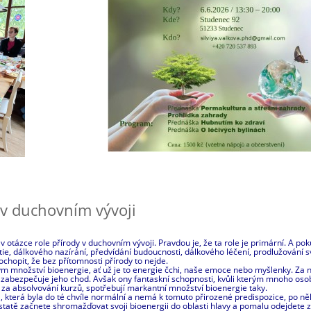
v duchovním vývoji
tázce role přírody v duchovním vývoji. Pravdou je, že ta role je primární. A p
tie, dálkového nazírání, předvídání budoucnosti, dálkového léčení, prodlužování s
chopit, že bez přítomnosti přírody to nejde.
ým množství bioenergie, ať už je to energie čchi, naše emoce nebo myšlenky. Za n
zabezpečuje jeho chod. Avšak ony fantaskní schopnosti, kvůli kterým mnoho osob
e za absolvování kurzů, spotřebují markantní množství bioenergie taky.
a, která byla do té chvíle normální a nemá k tomuto přirozené predispozice, po n
statě začnete shromažďovat svoji bioenergii do oblasti hlavy a pomalu odejdete z