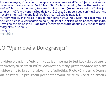
druhem energie, vždy jsou k tomu potřeba energetické klíče, což jsou malé kousky
ech nebo je máte po svých předcích v DNA. Z tohoto vychází, že pakliže někdo nem
asně bílí Evropané (pozor: výjimku tvoří lidé s romskými nebo italskými předky, jej
lacené semináře mu nepomůžou dojít k určité úlevě a nebo k pozitivnímu životnímu 
 pesimismu, což mu onu lepší budoucnosti už vůbec nezajistí.
lmi rozvinuté duchovno, za které se rozhodně nemusíme stydět. Na rozdíl však o
st cíleně ničena a vyvražďována politikou katolické církve až do podoby dnešníh
ili své znalosti do pohádek, kde toto zůstává dochované dodnes. A v moderním věku
azy filmů a seriálů.
 dá využít?
mentářů:
0
 "Vjelmové a Borogravijci"
a video o vašich předcích. Když jsem se na to teď koukala zpětně, 
ternetových serverů může vyznívat politicky, proto to video bylo sm
 video smažu já sama, abych je předběhla. Proto vám sem dávám o
Pakliže byste již překročili počet stahování, dejte mi vědět na email 
vím.