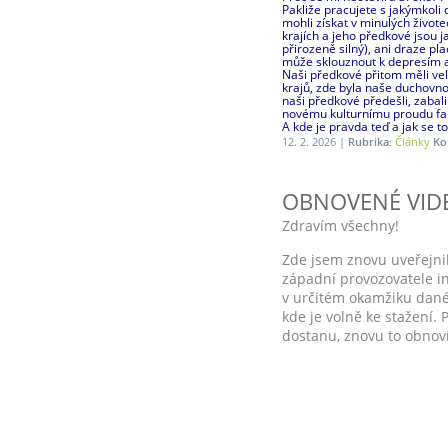
Pakliže pracujete s jakýmkoli 
mohli získat v minulých život
krajích a jeho předkové jsou j
přirozeně silný), ani draze p
může sklouznout k depresím a
Naši předkové přitom měli ve
krajů, zde byla naše duchovno
naši předkové předešli, zabal
novému kulturnímu proudu fant
A kde je pravda teď a jak se to
12. 2. 2026 |
Rubrika:
Články
Ko
OBNOVENÉ VIDEO
Zdravím všechny!
Zde jsem znovu uveřejnil
západní provozovatele in
v určitém okamžiku dané
kde je volně ke stažení. 
dostanu, znovu to obno