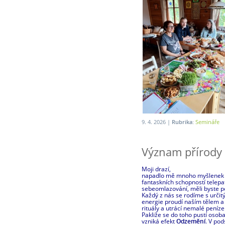
9. 4. 2026 |
Rubrika:
Semináře
Význam přírody 
Moji drazí,
napadlo mě mnoho myšlenek v o
fantaskních schopností telepa
sebeomlazování, měli byste po
Každý z nás se rodíme s určit
energie proudí naším tělem a 
rituály a utrácí nemalé peníz
Pakliže se do toho pustí osob
vzniká efekt
Odzemění
. V pod