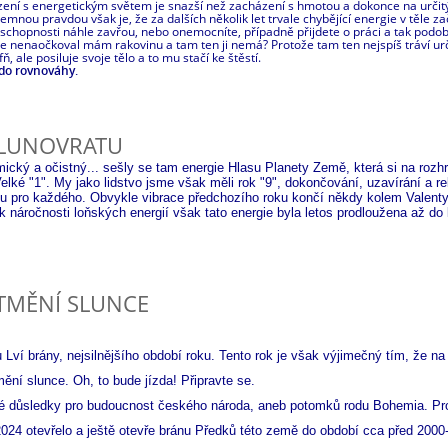
ení s energetickým světem je snazší než zacházení s hmotou a dokonce na určitý 
emnou pravdou však je, že za dalších několik let trvale chybějící energie v těle 
schopnosti náhle zavřou, nebo onemocníte, případně přijdete o práci a tak podob
 se nenaočkoval mám rakovinu a tam ten ji nemá? Protože tam ten nejspíš tráví ur
 ale posiluje svoje tělo a to mu stačí ke štěstí.
 do rovnováhy.
SLUNOVRATU
mický a očistný... sešly se tam energie Hlasu Planety Země, která si na rozh
elké "1". My jako lidstvo jsme však měli rok "9", dokončování, uzavírání a re
bu pro každého. Obvykle vibrace předchozího roku končí někdy kolem Valent
 náročnosti loňských energií však tato energie byla letos prodloužena až do 
ATMĚNÍ SLUNCE
 Lví brány, nejsilnějšího období roku. Tento rok je však výjimečný tím, že na
ní slunce. Oh, to bude jízda! Připravte se.
é důsledky pro budoucnost českého národa, aneb potomků rodu Bohemia. Pr
024 otevřelo a ještě otevře bránu Předků této země do období cca před 2000-