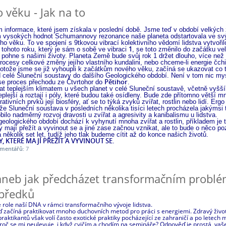
 věku - Jak na to
 informace, které jsem získala v poslední době. Jsme teď v období velkých 
ím vysokých hodnot Schumannovy rezonance naše planeta odstartovala ve s
ho věku. To ve spojení s 9tkovou vibrací kolektivního vědomí lidstva vytvořil
1
 tohoto roku, který je sám o sobě ve vibraci
, se toto změnilo do začátku velm
pohne s našimi životy. Planeta Země bude svůj rok 1 držet dlouho, více než 1
rocesy celkové změny jejího vlastního kundalini, nebo chceme-li energie čch
protože jsme se již vyhoupli k začátkům nového věku, začíná se ukazovat co t
 celé Sluneční soustavy do dalšího Geologického období. Není v tom nic myst
Pětihor
l se proces přechodu ze Čtvrtohor do
.
t teplejším klimatem u všech planet v celé Sluneční soustavě, včetně vyšší
lejší a roztají i póly, které budou také osídleny. Bude zde přítomno větší mn
ivních prvků její biosféry, ať se to týká zvyků zvířat, rostlin nebo lidí. Ergo
že Sluneční soustava v posledních několika tisíci letech procházela jakým
ilo nadměrný rozvoj dravosti u zvířat a agresivity a kanibalismu u lidstva.
eologického období dochází k vyhynutí mnoha zvířat a rostlin, příkladem je t
y mají přežít a vyvinout se a jiné zase začnou vznikat, ale to bude o něco po
 několik set let, tudíž jeho tlak budeme cítit až do konce našich životů.
, KTERÉ MAJÍ PŘEŽÍT A VYVINOUT SE.
mentářů:
7
aneb jak předcházet transformačním prob
 předků
 role naší DNA v rámci transformačního vývoje lidstva.
teď začíná praktikovat mnoho duchovních metod pro práci s energiemi. Zdravý život
raktikantů však volí často exotické praktiky pocházející ze zahraničí a po letech 
Proč se mi neulevuje, i když cvičím a chodím na semináře? Odpověď je prostá, va