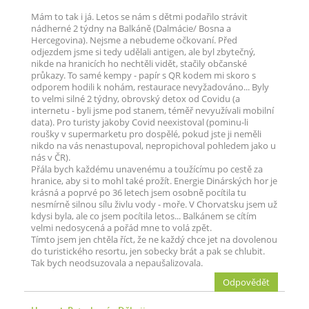
Mám to tak i já. Letos se nám s dětmi podařilo strávit
nádherné 2 týdny na Balkáně (Dalmácie/ Bosna a
Hercegovina). Nejsme a nebudeme očkovaní. Před
odjezdem jsme si tedy udělali antigen, ale byl zbytečný,
nikde na hranicích ho nechtěli vidět, stačily občanské
průkazy. To samé kempy - papír s QR kodem mi skoro s
odporem hodili k nohám, restaurace nevyžadováno... Byly
to velmi silné 2 týdny, obrovský detox od Covidu (a
internetu - byli jsme pod stanem, téměř nevyužívali mobilní
data). Pro turisty jakoby Covid neexistoval (pominu-li
roušky v supermarketu pro dospělé, pokud jste ji neměli
nikdo na vás nenastupoval, nepropichoval pohledem jako u
nás v ČR).
Přála bych každému unavenému a toužícímu po cestě za
hranice, aby si to mohl také prožít. Energie Dinárských hor je
krásná a poprvé po 36 letech jsem osobně pocítila tu
nesmírně silnou sílu živlu vody - moře. V Chorvatsku jsem už
kdysi byla, ale co jsem pocítila letos... Balkánem se cítím
velmi nedosycená a pořád mne to volá zpět.
Tímto jsem jen chtěla říct, že ne každý chce jet na dovolenou
do turistického resortu, jen sobecky brát a pak se chlubit.
Tak bych neodsuzovala a nepaušalizovala.
Odpovědět