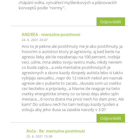
chápání světa, vytváření myšlenkových a plánovacích
konceptů podle "normy".
Odpovědět
ANDREA
- mentalne postihnuti
24. 6. 2021 23:47
Ano to je pekne ale postihnuty nie je ako postihnuty, ja
hovorim o autistovi ktory je agresivny, aj ked berie na
agresiu lieky ale tie nezaberaju na 100 percent, rozbija
veci, udrie, mna alebo svoju sestru malu, nikdy neviem
co bude zajtra....a vela mentalne postihnutych je
agresivnych a skoro kazdy dospely autista lebo si takto
vybijaju sexualitu...napr do 12 rokoch nebol ani naznak
agresie ale v puberte to zacalo...skusala som uz vsetko
cez liecitelov a pripravky...a hlavne zle reaguje na tieto
vsetky energeticke zmeny co sa teraz deju alebo spln
mesiaca....6 rocna dcera ma prosi nech ho dam prec. Ale
kam? Do ustavu nech ho tam testuju kazdy tyzden a
ockuju aby jeho dusa sa zasekla navzdy v 3 D?
Odpovědět
Anča
- Re: mentalne postihnuti
25. 6. 2021 15:38