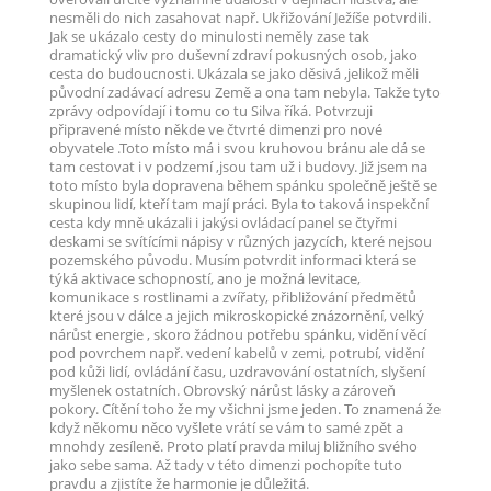
nesměli do nich zasahovat např. Ukřižování Ježíše potvrdili.
Jak se ukázalo cesty do minulosti neměly zase tak
dramatický vliv pro duševní zdraví pokusných osob, jako
cesta do budoucnosti. Ukázala se jako děsivá ,jelikož měli
původní zadávací adresu Země a ona tam nebyla. Takže tyto
zprávy odpovídají i tomu co tu Silva říká. Potvrzuji
připravené místo někde ve čtvrté dimenzi pro nové
obyvatele .Toto místo má i svou kruhovou bránu ale dá se
tam cestovat i v podzemí ,jsou tam už i budovy. Již jsem na
toto místo byla dopravena během spánku společně ještě se
skupinou lidí, kteří tam mají práci. Byla to taková inspekční
cesta kdy mně ukázali i jakýsi ovládací panel se čtyřmi
deskami se svítícími nápisy v různých jazycích, které nejsou
pozemského původu. Musím potvrdit informaci která se
týká aktivace schopností, ano je možná levitace,
komunikace s rostlinami a zvířaty, přibližování předmětů
které jsou v dálce a jejich mikroskopické znázornění, velký
nárůst energie , skoro žádnou potřebu spánku, vidění věcí
pod povrchem např. vedení kabelů v zemi, potrubí, vidění
pod kůži lidí, ovládání času, uzdravování ostatních, slyšení
myšlenek ostatních. Obrovský nárůst lásky a zároveň
pokory. Cítění toho že my všichni jsme jeden. To znamená že
když někomu něco vyšlete vrátí se vám to samé zpět a
mnohdy zesíleně. Proto platí pravda miluj bližního svého
jako sebe sama. Až tady v této dimenzi pochopíte tuto
pravdu a zjistíte že harmonie je důležitá.