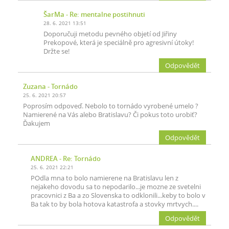
ŠarMa
- Re: mentalne postihnuti
28. 6. 2021 13:51
Doporučuji metodu pevného objetí od Jiřiny
Prekopové, která je speciálně pro agresivní útoky!
Držte se!
Odpovědět
Zuzana
- Tornádo
25. 6. 2021 20:57
Poprosím odpoveď. Nebolo to tornádo vyrobené umelo ?
Namierené na Vás alebo Bratislavu? Či pokus toto urobiť?
Ďakujem
Odpovědět
ANDREA
- Re: Tornádo
25. 6. 2021 22:21
POdla mna to bolo namierene na Bratislavu len z
nejakeho dovodu sa to nepodarilo...je mozne ze svetelni
pracovnici z Ba a zo Slovenska to odklonili...keby to bolo v
Ba tak to by bola hotova katastrofa a stovky mrtvych....
Odpovědět