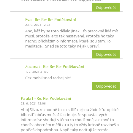
Odpovědět
Eva
- Re: Re: Re: Poděkování
23. 6. 2021 12:23
Ano, kéž by se toto dělalo jinak... fb pracovně lidé mít
musí, protože je to tak nastavené. Protože ho taky
nechci, přicházím o informace, které jsou tam, i o
meditace... Snad se toto taky nějak upraví.
Odpovědět
Zuzanat
- Re: Re: Re: Poděkování
1. 7. 2021 21:30
Cez mobil snad radsej nie!
Odpovědět
PaulaT
- Re: Re: Poděkování
23. 6. 2021 12:06
Ahoj Silvo, rozhodně to co sdílíš nejsou žádné "utopické
blbosti" občas mně až fascinuje, že spousta tvych
informací se shodují s těma co chodí mně, ale mně to
chodí v obecném měřítku a ty to vždy krásně rozvineš a
popišeš dopodrobna. Např. taky nacituji že zemře