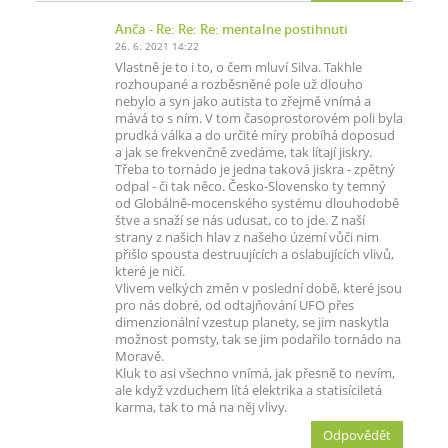
Anča
- Re: Re: Re: mentalne postihnuti
26. 6. 2021 14:22
Vlastně je to i to, o čem mluví Silva. Takhle
rozhoupané a rozběsněné pole už dlouho
nebylo a syn jako autista to zřejmě vnímá a
mává to s ním. V tom časoprostorovém poli byla
prudká válka a do určité míry probíhá doposud
a jak se frekvenčně zvedáme, tak lítají jiskry.
Třeba to tornádo je jedna taková jiskra - zpětný
odpal - či tak něco. Česko-Slovensko ty temný
od Globálně-mocenského systému dlouhodobě
štve a snaží se nás udusat, co to jde. Z naší
strany z našich hlav z našeho území vůči nim
přišlo spousta destruujících a oslabujících vlivů,
které je ničí.
Vlivem velkých změn v poslední době, které jsou
pro nás dobré, od odtajňování UFO přes
dimenzionální vzestup planety, se jim naskytla
možnost pomsty, tak se jim podařilo tornádo na
Moravě.
Kluk to asi všechno vnímá, jak přesně to nevím,
ale když vzduchem lítá elektrika a statisíciletá
karma, tak to má na něj vlivy.
Odpovědět