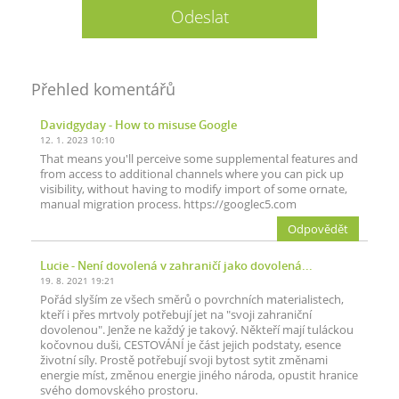
Přehled komentářů
Davidgyday
- How to misuse Google
12. 1. 2023 10:10
That means you'll perceive some supplemental features and
from access to additional channels where you can pick up
visibility, without having to modify import of some ornate,
manual migration process. https://googlec5.com
Odpovědět
Lucie
- Není dovolená v zahraničí jako dovolená...
19. 8. 2021 19:21
Pořád slyším ze všech směrů o povrchních materialistech,
kteří i přes mrtvoly potřebují jet na "svoji zahraniční
dovolenou". Jenže ne každý je takový. Někteří mají tuláckou
kočovnou duši, CESTOVÁNÍ je část jejich podstaty, esence
životní síly. Prostě potřebují svoji bytost sytit změnami
energie míst, změnou energie jiného národa, opustit hranice
svého domovského prostoru.