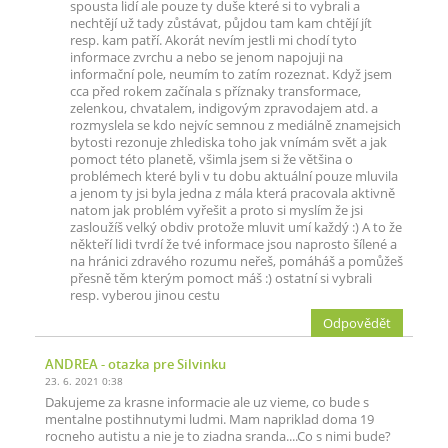
spousta lidí ale pouze ty duše které si to vybrali a
nechtějí už tady zůstávat, půjdou tam kam chtějí jít
resp. kam patří. Akorát nevím jestli mi chodí tyto
informace zvrchu a nebo se jenom napojuji na
informační pole, neumím to zatím rozeznat. Když jsem
cca před rokem začínala s příznaky transformace,
zelenkou, chvatalem, indigovým zpravodajem atd. a
rozmyslela se kdo nejvíc semnou z mediálně znamejsich
bytosti rezonuje zhlediska toho jak vnímám svět a jak
pomoct této planetě, všimla jsem si že většina o
problémech které byli v tu dobu aktuální pouze mluvila
a jenom ty jsi byla jedna z mála která pracovala aktivně
natom jak problém vyřešit a proto si myslím že jsi
zasloužíš velký obdiv protože mluvit umí každý :) A to že
někteří lidi tvrdí že tvé informace jsou naprosto šílené a
na hránici zdravého rozumu neřeš, pomáháš a pomůžeš
přesně těm kterým pomoct máš :) ostatní si vybrali
resp. vyberou jinou cestu
Odpovědět
ANDREA
- otazka pre Silvinku
23. 6. 2021 0:38
Dakujeme za krasne informacie ale uz vieme, co bude s
mentalne postihnutymi ludmi. Mam napriklad doma 19
rocneho autistu a nie je to ziadna sranda....Co s nimi bude?