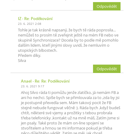
Odpovědět
IZ
- Re: Poděkování
23. 6. 2021 2:08
Tohle je tak krásně napsaný, že bych tě ráda poprosila...
nemůžeš to prosím tě zveřejnit ještě na mém FB nebo ve
skupině Synchronizace? Docela by to podle mě pomohlo
dalším lidem, kteří jinými slovy uvidí, že nemluvím o
utopických blbostech.
Předem díky.
Silva
Odpovědět
Anael
- Re: Re: Poděkování
23. 6. 2021 9:17
Ahoj Silvo ráda ti pomůžu jenže zlatíčko, já nemám FB a
ani ho nechci. Spíše bych se přimlouvala za to ,zda by jsi
je postupně převedla sem. Mám takový pocit že FB
stejně nebude fungovat věčně :). Ráda bych ,když budeš
chtít, některé své vjemy a prožitky s tebou probrala
třeba telefonicky ,kontakt už na mně máš, Zatím jsme si
jen psaly. Také proto že mám on-line spojení se
stvořitelem a hrnou se mi informace pokud je třeba
něco důležitého vědět. Zatím se měj, jak chceš.