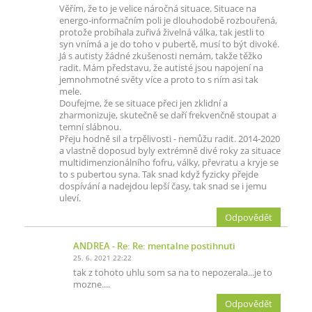
Věřím, že to je velice náročná situace. Situace na
energo-informačním poli je dlouhodobě rozbouřená,
protože probíhala zuřivá živelná válka, tak jestli to
syn vnímá a je do toho v pubertě, musí to být divoké.
Já s autisty žádné zkušenosti nemám, takže těžko
radit. Mám představu, že autisté jsou napojení na
jemnohmotné světy více a proto to s ním asi tak
mele.
Doufejme, že se situace přeci jen zklidní a
zharmonizuje, skutečně se daří frekvenčně stoupat a
temní slábnou.
Přeju hodně sil a trpělivosti - nemůžu radit. 2014-2020
a vlastně doposud byly extrémně divé roky za situace
multidimenzionálního fofru, války, převratu a kryje se
to s pubertou syna. Tak snad když fyzicky přejde
dospívání a nadejdou lepší časy, tak snad se i jemu
uleví.
Odpovědět
ANDREA
- Re: Re: mentalne postihnuti
25. 6. 2021 22:22
tak z tohoto uhlu som sa na to nepozerala...je to
mozne....
Odpovědět