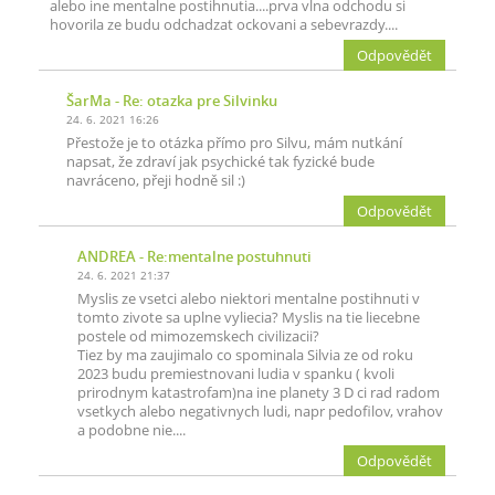
alebo ine mentalne postihnutia....prva vlna odchodu si
hovorila ze budu odchadzat ockovani a sebevrazdy....
Odpovědět
ŠarMa
- Re: otazka pre Silvinku
24. 6. 2021 16:26
Přestože je to otázka přímo pro Silvu, mám nutkání
napsat, že zdraví jak psychické tak fyzické bude
navráceno, přeji hodně sil :)
Odpovědět
ANDREA
- Re:mentalne postuhnuti
24. 6. 2021 21:37
Myslis ze vsetci alebo niektori mentalne postihnuti v
tomto zivote sa uplne vyliecia? Myslis na tie liecebne
postele od mimozemskech civilizacii?
Tiez by ma zaujimalo co spominala Silvia ze od roku
2023 budu premiestnovani ludia v spanku ( kvoli
prirodnym katastrofam)na ine planety 3 D ci rad radom
vsetkych alebo negativnych ludi, napr pedofilov, vrahov
a podobne nie....
Odpovědět