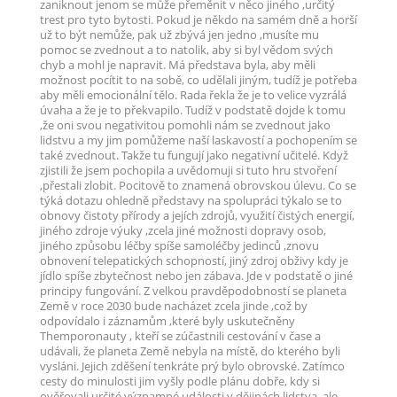
zaniknout jenom se může přeměnit v něco jiného ,určitý
trest pro tyto bytosti. Pokud je někdo na samém dně a horší
už to být nemůže, pak už zbývá jen jedno ,musíte mu
pomoc se zvednout a to natolik, aby si byl vědom svých
chyb a mohl je napravit. Má představa byla, aby měli
možnost pocítit to na sobě, co udělali jiným, tudíž je potřeba
aby měli emocionální tělo. Rada řekla že je to velice vyzrálá
úvaha a že je to překvapilo. Tudíž v podstatě dojde k tomu
,že oni svou negativitou pomohli nám se zvednout jako
lidstvu a my jim pomůžeme naší laskavostí a pochopením se
také zvednout. Takže tu fungují jako negativní učitelé. Když
zjistili že jsem pochopila a uvědomuji si tuto hru stvoření
,přestali zlobit. Pocitově to znamená obrovskou úlevu. Co se
týká dotazu ohledně představy na spolupráci týkalo se to
obnovy čistoty přírody a jejích zdrojů, využití čistých energií,
jiného zdroje výuky ,zcela jiné možnosti dopravy osob,
jiného způsobu léčby spíše samoléčby jedinců ,znovu
obnovení telepatických schopností, jiný zdroj obživy kdy je
jídlo spíše zbytečnost nebo jen zábava. Jde v podstatě o jiné
principy fungování. Z velkou pravděpodobností se planeta
Země v roce 2030 bude nacházet zcela jinde ,což by
odpovídalo i záznamům ,které byly uskutečněny
Themporonauty , kteří se zúčastnili cestování v čase a
udávali, že planeta Země nebyla na místě, do kterého byli
vysláni. Jejich zděšení tenkráte prý bylo obrovské. Zatímco
cesty do minulosti jim vyšly podle plánu dobře, kdy si
ověřovali určité významné události v dějinách lidstva, ale