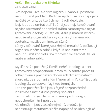
Anča
- Re: otazka pre Silvinku
24. 6. 2021 23:12
Sice nejsem Silva, ale čistě logickou úvahou - postižení
nebudou mít problém. Protože jejich duše jsou napojené
na čisté okruhy, ve kterých nemá roli ideologie.
Nejvíc budou umírat staří lidé - ti jsou nejvíce očkovaní,
nejvíce zdravotně podemletí stářím samotným a nejvíc
zpracovaní ideologií 20. století, která je materialisticko-
nábožensky dogmatická a vyloženě vyhraněná vůči
esoterice, mystice a mimozemšťanům.
Látky v očkování, které jsou zřejmě metalické, poškozují
organismus sám o sobě. I když už nad nimi temní
nebudou mít kontrolu, šok z nových skutečností ty lidi
může snadno zabít.
Myslím si, že postižený člověk neřeší ideologii a není
zpracovaný propagandou, proto mu v tomto procesu
odtajňování a přecházení do vyšších dimenzí nehrozí
skoro nic, ve srovnání s lidmi "normálními", kteří jsou ale
ideologicky zpracovaní agitkou temných.
Tito tzv. postižení lidé jsou zřejmě bezprostředně,
intuitivně a instinktivně příměji spojeni s
časoprostorovým děním a polem a proto reagují
nepochopitelnými způsoby.
Ale ohroženi jsou vlastně nejméně, protože je
nedestruuje rozumová složka napojená na ideologické