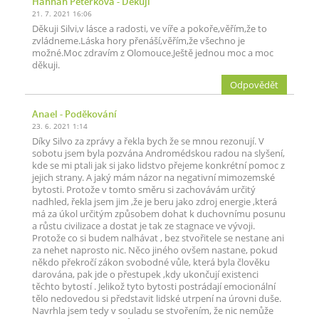
Hannah Peterková
- Děkuji
21. 7. 2021 16:06
Děkuji Silvi,v lásce a radosti, ve víře a pokoře,věřím,že to
zvládneme.Láska hory přenáší,věřím,že všechno je
možné.Moc zdravím z Olomouce.Ještě jednou moc a moc
děkuji.
Odpovědět
Anael
- Poděkování
23. 6. 2021 1:14
Díky Silvo za zprávy a řekla bych že se mnou rezonují. V
sobotu jsem byla pozvána Andromédskou radou na slyšení,
kde se mi ptali jak si jako lidstvo přejeme konkrétní pomoc z
jejich strany. A jaký mám názor na negativní mimozemské
bytosti. Protože v tomto směru si zachovávám určitý
nadhled, řekla jsem jim ,že je beru jako zdroj energie ,která
má za úkol určitým způsobem dohat k duchovnímu posunu
a růstu civilizace a dostat je tak ze stagnace ve vývoji.
Protože co si budem nalhávat , bez stvořitele se nestane ani
za nehet naprosto nic. Něco jiného ovšem nastane, pokud
někdo překročí zákon svobodné vůle, která byla člověku
darována, pak jde o přestupek ,kdy ukončují existenci
těchto bytostí . Jelikož tyto bytosti postrádají emocionální
tělo nedovedou si představit lidské utrpení na úrovni duše.
Navrhla jsem tedy v souladu se stvořením, že nic nemůže