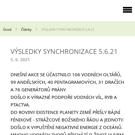
Úvod
Články
VÝSLEDKY SYNCHRONIZACE 5.6.21
VÝSLEDKY SYNCHRONIZACE 5.6.21
5. 6. 2021
DNEŠNÍ AKCE SE ÚČASTNILO 106 VODNÍCH OLTÁŘŮ, 
99 ANDĚLSKÝCH, 40 PENTAGRAMOVÝCH, 31 DRAČÍCH 
A 76 GENERÁTORŮ PRÁNY.
DOŠLO K VÝRAZNÉ PODPOŘE VODNÍCH VÍL, RYB A 
PTACTVA.
DO ROVINY EXISTENCE PLANETY ZEMĚ PŘIŠLY BÁJNÍ 
FÉNIXOVÉ - STRÁŽCOVÉ BOŽSKÉHO ŘÁDU A JEDNOTY.
DOŠLO K VYPUŠTĚNÍ NEGATIVNÍ ENERGIE Z OCEÁNŮ. 
MNOHO VODNÍCH TVORŮ PŘICHÁZÍ O ŽIVOT VLIVEM 