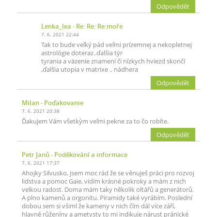
Odpovědět
Lenka_lea
- Re: Re: Re:moře
7. 6. 2021 22:44
Tak to bude veľký pád veľmi prízemnej a nekopletnej
astrológie doteraz..ďalšia týr
tyrania a väzenie znamení či nízkych hviezd skončí
,ďalšia utopia v matrixe .. nádhera
Odpovědět
Milan
- Poďakovanie
7. 6. 2021 20:38
Ďakujem Vám všetkým veľmi pekne za to čo robíte.
Odpovědět
Petr Janů
- Poděkování a informace
7. 6. 2021 17:37
Ahojky Silvusko, jsem moc rád že se věnuješ práci pro rozvoj
lidstva a pomoc Gaie, vidím krásné pokroky a mám z nich
velkou radost. Doma mám taky několik oltářů a generátorů.
A plno kamenů a orgonitu. Piramidy také vyrábím. Poslední
dobou sem si všiml že kameny v nich čím dál více září,
hlavně růženíny a ametysty to mi indikuje nárust pránické