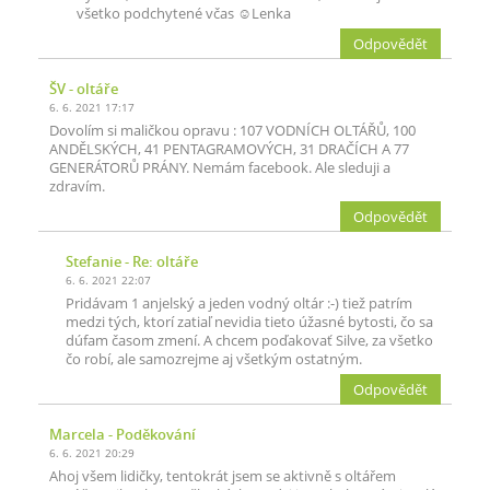
všetko podchytené včas ☺️Lenka
Odpovědět
ŠV
- oltáře
6. 6. 2021 17:17
Dovolím si maličkou opravu : 107 VODNÍCH OLTÁŘŮ, 100
ANDĚLSKÝCH, 41 PENTAGRAMOVÝCH, 31 DRAČÍCH A 77
GENERÁTORŮ PRÁNY. Nemám facebook. Ale sleduji a
zdravím.
Odpovědět
Stefanie
- Re: oltáře
6. 6. 2021 22:07
Pridávam 1 anjelský a jeden vodný oltár :-) tiež patrím
medzi tých, ktorí zatiaľ nevidia tieto úžasné bytosti, čo sa
dúfam časom zmení. A chcem poďakovať Silve, za všetko
čo robí, ale samozrejme aj všetkým ostatným.
Odpovědět
Marcela
- Poděkování
6. 6. 2021 20:29
Ahoj všem lidičky, tentokrát jsem se aktivně s oltářem