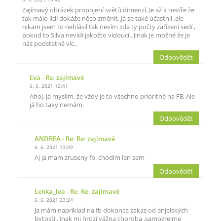
Zajímavý obrázek propojení světů dimenzí. Je až k nevíře že
tak málo lidí dokáže něco změnit. Já se také účastnil ,ale
nikam jsem to nehlásil tak nevím zda ty počty zařízení sedí ,
pokud to Silva nevidí jakožto vidoucí.. Jinak je možné že je
nás podstatně víc..
Odpovědět
Eva
- Re: zajímavé
6. 6. 2021 12:41
Ahoj, já myslím, že vždy je to všechno prioritně na FB. Ale
já ho taky nemám.
Odpovědět
ANDREA
- Re: Re: zajímavé
6. 6. 2021 13:09
Aj ja mam zruseny fb. chodim len sem
Odpovědět
Lenka_lea
- Re: Re: zajímavé
6. 6. 2021 23:24
Ja mám napríklad na fb dokonca zákaz od anjelských
bytosti , inak mi hrozí vážna choroba ,samozrejme