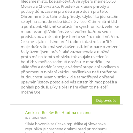
hledáme místo, kde zakotvit. A ve výběru máme 50:50
Moravu a Chorvatsko. Prostě kus krásné přírody a
poctivý dům, zázemí pro děti a pro duši i pro tělo.
Ohromně mě to táhne do přírody, kdykoli to jde, snažím
se být na zahradě nebo ideálně v lese. Cítím vnitřní klid
a pohlazení. Aktivně se účastním synchronizací, velmi se
mnou rezonují. Vnímám, že si tvoříme každou svou
představou a mé srdce je v tomto směru radostné. Vím,
že jsme si jako lidstvo prošli řadou katastrof a určitě i
moje duše s tím má své zkušenosti. Informace o zmizení
řady území jsem právě také zaznamenala a možná
proto mě na tomto obrázku tak zaujalo uvedení o
bouřích v moři a vzedmutí oceánu. A moc děkuji za
uklidnění a dodání energie vědomí propojení s celkem a
připomenutí tvoření každou myšlenkou naši touženou
budoucnost. Mám v srdci klid a samožřejmě občasné
upevnění jistoty postoje od vás ostatních moc potěší a
pohladí po duši. Díky a přeji nám všem to nejlepší
možné O:-)
Odpovědět
Andrea
- Re: Re: Re: Hladina oceanu
8. 6. 2021 9:34
Silvia hovorila ze Ceska republika aj Slovenska
republika je chranena drakmi pred prirodnymi