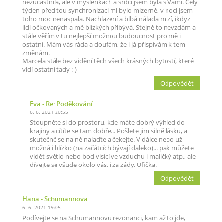
nezúčastnila, ale v myšlenkách a srdci jsem byla s Vámi. Celý
týden před tou synchronizaci mi bylo mizerně, v noci jsem
toho moc nenaspala. Nachlazení a blbá nálada mizí, ikdyz
lidi očkovaných a mě blízkých přibývá. Stejně to nevzdám a
stále věřím v tu nejlepší možnou budoucnost pro mě i
ostatní. Mám vás ráda a doufám, že i já přispívám k tem
změnám.
Marcela stále bez vidění těch všech krásných bytostí, které
vidí ostatní tady :-)
Odpovědět
Eva
- Re: Poděkování
6. 6. 2021 20:55
Stoupněte si do prostoru, kde máte dobrý výhled do
krajiny a cítíte se tam dobře... Pošlete jim silně lásku, a
skutečně se na ně nalaďte a čekejte. V dálce nebo už
možná i blízko (na začátcích bývají daleko)... pak můžete
vidět světlo nebo bod visící ve vzduchu i maličký atp., ale
dívejte se všude okolo vás, i za zády. Ufička.
Odpovědět
Hana
- Schumannova
6. 6. 2021 19:05
Podívejte se na Schumannovu rezonanci, kam až to jde,