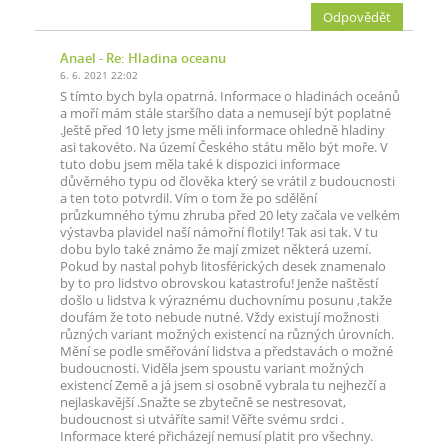
Odpovědět
Anael
- Re: Hladina oceanu
6. 6. 2021 22:02
S tímto bych byla opatrná. Informace o hladinách oceánů
a moří mám stále staršího data a nemusejí být poplatné
.Ještě před 10 lety jsme měli informace ohledně hladiny
asi takovéto. Na území Českého státu mělo být moře. V
tuto dobu jsem měla také k dispozici informace
důvěrného typu od člověka který se vrátil z budoucnosti
a ten toto potvrdil. Vím o tom že po sdělění
průzkumného týmu zhruba před 20 lety začala ve velkém
výstavba plavidel naší námořní flotily! Tak asi tak. V tu
dobu bylo také známo že mají zmizet některá uzemí.
Pokud by nastal pohyb litosférických desek znamenalo
by to pro lidstvo obrovskou katastrofu! Jenže naštěstí
došlo u lidstva k výraznému duchovnímu posunu ,takže
doufám že toto nebude nutné. Vždy existují možnosti
různých variant možných existencí na různých úrovních.
Mění se podle směřování lidstva a představách o možné
budoucnosti. Viděla jsem spoustu variant možných
existencí Země a já jsem si osobně vybrala tu nejhezčí a
nejlaskavější .Snažte se zbytečně se nestresovat,
budoucnost si utváříte sami! Věřte svému srdci .
Informace které přicházejí nemusí platit pro všechny.