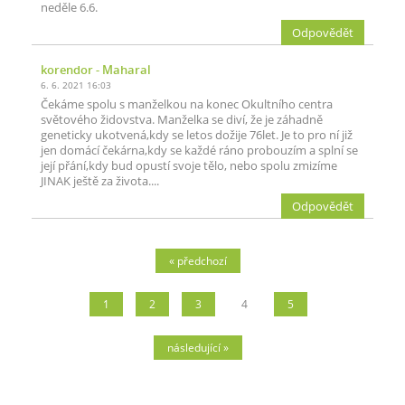
neděle 6.6.
Odpovědět
korendor
- Maharal
6. 6. 2021 16:03
Čekáme spolu s manželkou na konec Okultního centra
světového židovstva. Manželka se diví, že je záhadně
geneticky ukotvená,kdy se letos dožije 76let. Je to pro ní již
jen domácí čekárna,kdy se každé ráno probouzím a splní se
její přání,kdy bud opustí svoje tělo, nebo spolu zmizíme
JINAK ještě za života....
Odpovědět
« předchozí
1
2
3
4
5
následující »