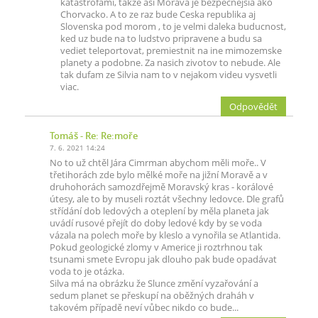
katastrofami, takze asi Morava je bezpecnejsia ako
Chorvacko. A to ze raz bude Ceska republika aj
Slovenska pod morom , to je velmi daleka buducnost,
ked uz bude na to ludstvo pripravene a budu sa
vediet teleportovat, premiestnit na ine mimozemske
planety a podobne. Za nasich zivotov to nebude. Ale
tak dufam ze Silvia nam to v nejakom videu vysvetli
viac.
Odpovědět
Tomáš
- Re: Re:moře
7. 6. 2021 14:24
No to už chtěl Jára Cimrman abychom měli moře.. V
třetihorách zde bylo mělké moře na jižní Moravě a v
druhohorách samozdřejmě Moravský kras - korálové
útesy, ale to by museli roztát všechny ledovce. Dle grafů
střídání dob ledových a oteplení by měla planeta jak
uvádí rusové přejít do doby ledové kdy by se voda
vázala na polech moře by kleslo a vynořila se Atlantida.
Pokud geologické zlomy v Americe ji roztrhnou tak
tsunami smete Evropu jak dlouho pak bude opadávat
voda to je otázka.
Silva má na obrázku že Slunce změní vyzařování a
sedum planet se přeskupí na oběžných draháh v
takovém případě neví vůbec nikdo co bude...