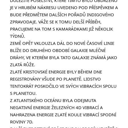
DŮLEŽITÉ POSELSTVÍ, KTERÉ TÍMTO BYLO OBDRŽENO 
JE V HRUBÉM NÁKRESU UVEDENO POD PŘÍSPĚVKEM A 
BUDE PŘEDMĚTEM DALŠÍCH POŘADŮ INDIGOVÉHO 
ZPRAVODAJE. VÁŽE SE K TOMU DELŠÍ PŘÍBĚH, 
PRACUJEME NA TOM S KAMARÁDKAMI JIŽ NĚKOLIK 
TÝDNŮ.
ZEMĚ OPĚT VKLOUZLA DÁL DO NOVÉ ČASOVÉ LINIE 
BLÍŽE DO DRUHÉHO OBDOBÍ GALAXIE MLÉČNÉ 
DRÁHY, VE KTERÉM BYLA TATO GALAXIE ZNÁMÁ JAKO 
ZLATÁ RŮŽE.
ZLATÉ KRISTOVSKÉ ENERGIE BYLY BĚHEM DNE 
REGISTROVÁNY VŠUDE PO PLANETĚ. LIDSTVO 
TENTOKRÁT POSKOČILO VE SVÝCH VIBRACÍCH SPOLU 
S PLANETOU.
Z ATLANTSKÉHO OCEÁNU BYLA ODEJMUTA 
NEGATIVNÍ ENERGIE ŽELEZNÝCH 4D VIBRACÍ A 
NAHRAZENA ENERGIE ZLATÉ KOULE VIBRACÍ SPODNÍ 
ROVINY 7D.