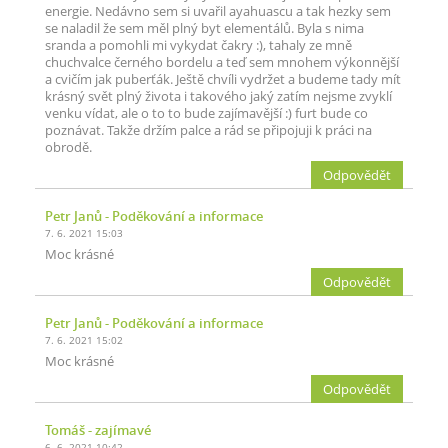
energie. Nedávno sem si uvařil ayahuascu a tak hezky sem
se naladil že sem měl plný byt elementálů. Byla s nima
sranda a pomohli mi vykydat čakry :), tahaly ze mně
chuchvalce černého bordelu a teď sem mnohem výkonnější
a cvičím jak puberťák. Ještě chvíli vydržet a budeme tady mít
krásný svět plný života i takového jaký zatím nejsme zvyklí
venku vídat, ale o to to bude zajímavější :) furt bude co
poznávat. Takže držím palce a rád se připojuji k práci na
obrodě.
Odpovědět
Petr Janů
- Poděkování a informace
7. 6. 2021 15:03
Moc krásné
Odpovědět
Petr Janů
- Poděkování a informace
7. 6. 2021 15:02
Moc krásné
Odpovědět
Tomáš
- zajímavé
6. 6. 2021 10:42