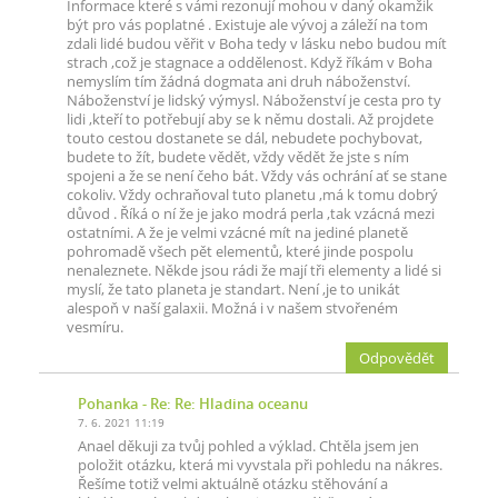
Informace které s vámi rezonují mohou v daný okamžik
být pro vás poplatné . Existuje ale vývoj a záleží na tom
zdali lidé budou věřit v Boha tedy v lásku nebo budou mít
strach ,což je stagnace a oddělenost. Když říkám v Boha
nemyslím tím žádná dogmata ani druh náboženství.
Náboženství je lidský výmysl. Náboženství je cesta pro ty
lidi ,kteří to potřebují aby se k němu dostali. Až projdete
touto cestou dostanete se dál, nebudete pochybovat,
budete to žít, budete vědět, vždy vědět že jste s ním
spojeni a že se není čeho bát. Vždy vás ochrání ať se stane
cokoliv. Vždy ochraňoval tuto planetu ,má k tomu dobrý
důvod . Říká o ní že je jako modrá perla ,tak vzácná mezi
ostatními. A že je velmi vzácné mít na jediné planetě
pohromadě všech pět elementů, které jinde pospolu
nenaleznete. Někde jsou rádi že mají tři elementy a lidé si
myslí, že tato planeta je standart. Není ,je to unikát
alespoň v naší galaxii. Možná i v našem stvořeném
vesmíru.
Odpovědět
Pohanka
- Re: Re: Hladina oceanu
7. 6. 2021 11:19
Anael děkuji za tvůj pohled a výklad. Chtěla jsem jen
položit otázku, která mi vyvstala při pohledu na nákres.
Řešíme totiž velmi aktuálně otázku stěhování a