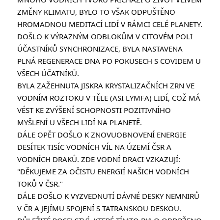
ZMĚNY KLIMATU, BYLO TO VŠAK ODPUŠTĚNO 
HROMADNOU MEDITACÍ LIDÍ V RÁMCI CELÉ PLANETY.
DOŠLO K VÝRAZNÝM ODBLOKŮM V CITOVÉM POLI 
ÚČASTNÍKŮ SYNCHRONIZACE, BYLA NASTAVENA 
PLNÁ REGENERACE DNA PO POKUSECH S COVIDEM U 
VŠECH ÚČATNÍKŮ.
BYLA ZAŽEHNUTA JISKRA KRYSTALIZAČNÍCH ZRN VE 
VODNÍM ROZTOKU V TĚLE (ASI LYMFA) LIDÍ, COŽ MÁ 
VÉST KE ZVÝŠENÍ SCHOPNOSTI POZITIVNÍHO 
MYŠLENÍ U VŠECH LIDÍ NA PLANETĚ.
DÁLE OPĚT DOŠLO K ZNOVUOBNOVENÍ ENERGIE 
DESÍTEK TISÍC VODNÍCH VÍL NA ÚZEMÍ ČSR A 
VODNÍCH DRAKŮ. ZDE VODNÍ DRACI VZKAZUJÍ:
"DĚKUJEME ZA OČISTU ENERGIÍ NAŠICH VODNÍCH 
TOKŮ V ČSR."
DÁLE DOŠLO K VYZVEDNUTÍ DÁVNÉ DESKY NEMNIRŮ 
V ČR A JEJÍMU SPOJENÍ S TATRANSKOU DESKOU. 