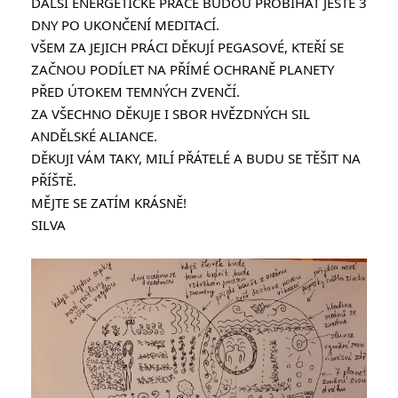
DALŠÍ ENERGETICKÉ PRÁCE BUDOU PROBÍHAT JEŠTĚ 3 
DNY PO UKONČENÍ MEDITACÍ.
VŠEM ZA JEJICH PRÁCI DĚKUJÍ PEGASOVÉ, KTEŘÍ SE 
ZAČNOU PODÍLET NA PŘÍMÉ OCHRANĚ PLANETY 
PŘED ÚTOKEM TEMNÝCH ZVENČÍ.
ZA VŠECHNO DĚKUJE I SBOR HVĚZDNÝCH SIL 
ANDĚLSKÉ ALIANCE.
DĚKUJI VÁM TAKY, MILÍ PŘÁTELÉ A BUDU SE TĚŠIT NA 
PŘÍŠTĚ.
MĚJTE SE ZATÍM KRÁSNĚ!
SILVA