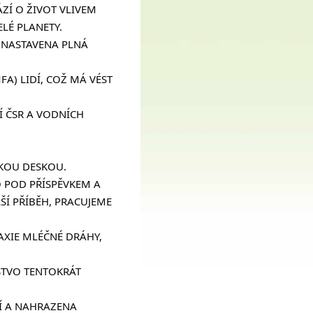
Í O ŽIVOT VLIVEM 
LÉ PLANETY.
NASTAVENA PLNÁ 
A) LIDÍ, COŽ MÁ VÉST 
 ČSR A VODNÍCH 
KOU DESKOU. 
 POD PŘÍSPĚVKEM A 
Í PŘÍBĚH, PRACUJEME 
XIE MLÉČNÉ DRÁHY, 
STVO TENTOKRÁT 
Í A NAHRAZENA 