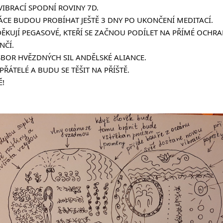
VIBRACÍ SPODNÍ ROVINY 7D.
ÁCE BUDOU PROBÍHAT JEŠTĚ 3 DNY PO UKONČENÍ MEDITACÍ.
 DĚKUJÍ PEGASOVÉ, KTEŘÍ SE ZAČNOU PODÍLET NA PŘÍMÉ OCHRA
NČÍ.
SBOR HVĚZDNÝCH SIL ANDĚLSKÉ ALIANCE.
 PŘÁTELÉ A BUDU SE TĚŠIT NA PŘÍŠTĚ.
Ě!