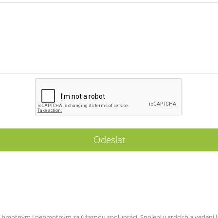
motným i nehmotným za úžasnou spolupráci. Spojeni v srdcích a vedeni l