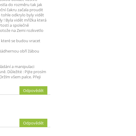
stla do rozměru tak jak
ční čakru začala proudit
 tohle odkrylo byly vidět
 ! Byla vidět mřížka která
tostí a společně
rotože na Zemi rozkvetlo
i které se budou vracet
 Nádhernou obří žábou
ládání a manipulaci
ě. Důležité : Pijte prosím
Držím všem palce. Přeji
Odpovědět
Odpovědět