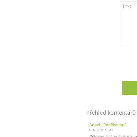
Přehled komentářů
Anael
- Poděkování
6. 6. 2021 19:41
Děkujeme všem bytostem h