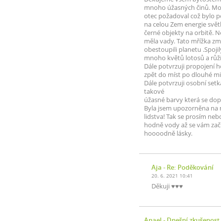
mnoho úžasných činů. Mohu
otec požadoval což bylo p
na celou Zem energie světl
černé objekty na orbitě. N
měla vady. Tato mřížka zm
obestoupili planetu .Spoj
mnoho květů lotosů a růží
Dále potvrzuji propojení h
zpět do míst po dlouhé mis
Dále potvrzuji osobní set
takové
úžasné barvy která se dopo
Byla jsem upozorněna na mo
lidstva! Tak se prosím neb
hodně vody až se vám začne
hoooodně lásky.
Aja
- Re: Poděkování
20. 6. 2021 10:41
Děkuji ♥♥♥
Anael
- Dnešní zkušenost