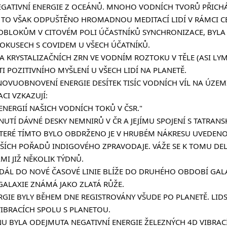
EGATIVNÍ ENERGIE Z OCEÁNŮ. MNOHO VODNÍCH TVORŮ PŘICHÁZ
 TO VŠAK ODPUŠTĚNO HROMADNOU MEDITACÍ LIDÍ V RÁMCI CE
BLOKŮM V CITOVÉM POLI ÚČASTNÍKŮ SYNCHRONIZACE, BYLA 
OKUSECH S COVIDEM U VŠECH ÚČATNÍKŮ.
A KRYSTALIZAČNÍCH ZRN VE VODNÍM ROZTOKU V TĚLE (ASI LYMF
I POZITIVNÍHO MYŠLENÍ U VŠECH LIDÍ NA PLANETĚ.
OVUOBNOVENÍ ENERGIE DESÍTEK TISÍC VODNÍCH VÍL NA ÚZEMÍ
CI VZKAZUJÍ:
ENERGIÍ NAŠICH VODNÍCH TOKŮ V ČSR."
UTÍ DÁVNÉ DESKY NEMNIRŮ V ČR A JEJÍMU SPOJENÍ S TATRANS
 KTERÉ TÍMTO BYLO OBDRŽENO JE V HRUBÉM NÁKRESU UVEDENO
ÍCH POŘADŮ INDIGOVÉHO ZPRAVODAJE. VÁŽE SE K TOMU DELŠ
I JIŽ NĚKOLIK TÝDNŮ.
DÁL DO NOVÉ ČASOVÉ LINIE BLÍŽE DO DRUHÉHO OBDOBÍ GALA
GALAXIE ZNÁMÁ JAKO ZLATÁ RŮŽE.
RGIE BYLY BĚHEM DNE REGISTROVÁNY VŠUDE PO PLANETĚ. LID
VIBRACÍCH SPOLU S PLANETOU.
U BYLA ODEJMUTA NEGATIVNÍ ENERGIE ŽELEZNÝCH 4D VIBRAC