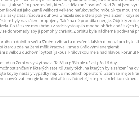
-li ,tak sdělím pozorování , která se děla mně osobně .Nad Zemí jsem vyro
oměrově asi jako Země velikosti velkého nafukovacího míče. Skrze mou srde
a a lásky zlatá ,růžová a duhová. Zmizela šedá která pokrývala Zemi .Když se
ěkteré byly navzájem propojeny. Také na ně proudila energie. Objekty zmizely
izela .Po té skrze mou bránu v srdci vystoupilo mnoho obřích andělských by
ily se dohromady aby ji pomohly chránit. Z orbitu byla nádherná podívaná p
.
orního a dolního světa !Změnu vibrací a otevření dalších dimenzí pro bytost
i kterou zde na Zemi měli! Pracovali jsme s Grálovými energiemi!
kání s velkou duchovní bytostí jakousi královskou měla nad hlavou korunu!
sud na Zemi nevyskytovala. Ta žába přišla ale už asi před 6 dny.
žnost zničení některých satelitů ,tedy těch ,na kterých byla zařízení na ov
ojte kdyby nastaly výpadky např. u mobilních operátorů! Zatím se mějte krásn
 navyšovat energie kundalini ať to zvládnete! Jezte prosím lehkou stravu. 