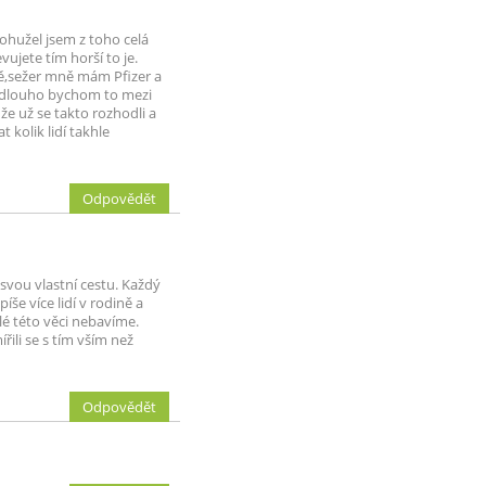
Bohužel jsem z toho celá
ujete tím horší to je.
ě,sežer mně mám Pfizer a
k dlouho bychom to mezi
že už se takto rozhodli a
 kolik lidí takhle
Odpovědět
 svou vlastní cestu. Každý
e více lidí v rodině a
é této věci nebavíme.
řili se s tím vším než
Odpovědět