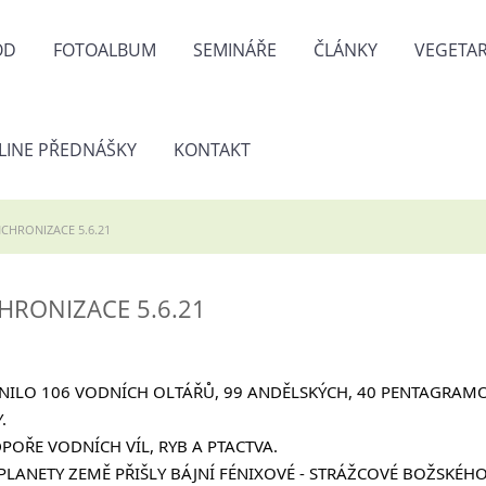
OD
FOTOALBUM
SEMINÁŘE
ČLÁNKY
VEGETAR
LINE PŘEDNÁŠKY
KONTAKT
CHRONIZACE 5.6.21
HRONIZACE 5.6.21
NILO 106 VODNÍCH OLTÁŘŮ, 99 ANDĚLSKÝCH, 40 PENTAGRAMOV
.
OŘE VODNÍCH VÍL, RYB A PTACTVA.
PLANETY ZEMĚ PŘIŠLY BÁJNÍ FÉNIXOVÉ - STRÁŽCOVÉ BOŽSKÉHO