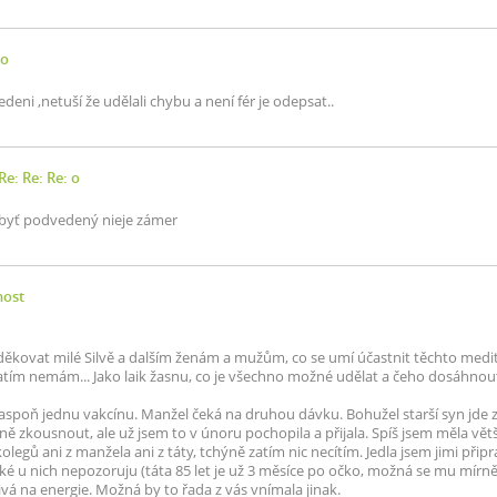
 o
eni ,netuší že udělali chybu a není fér je odepsat..
Re: Re: Re: o
 ,byť podvedený nieje zámer
nost
kovat milé Silvě a dalším ženám a mužům, co se umí účastnit těchto medita
atím nemám... Jako laik žasnu, co je všechno možné udělat a čeho dosáhnout
spoň jednu vakcínu. Manžel čeká na druhou dávku. Bohužel starší syn jde za 
ně zkousnout, ale už jsem to v únoru pochopila a přijala. Spíš jsem měla větš
olegů ani z manžela ani z táty, tchýně zatím nic necítím. Jedla jsem jimi při
aké u nich nepozoruju (táta 85 let je už 3 měsíce po očko, možná se mu mírně
ivá na energie. Možná by to řada z vás vnímala jinak.