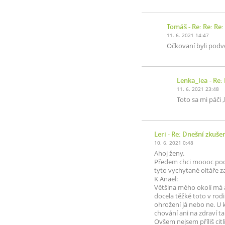
Tomáš
- Re: Re: Re:
11. 6. 2021 14:47
Očkovaní byli podved
Lenka_lea
- Re: 
11. 6. 2021 23:48
Toto sa mi páči
Leri
- Re: Dnešní zkuše
10. 6. 2021 0:48
Ahoj ženy.
Předem chci moooc podě
tyto vychytané oltáře z
K Anael:
Většina mého okolí má a
docela těžké toto v rodi
ohrožení já nebo ne. U k
chování ani na zdraví t
Ovšem nejsem příliš citl