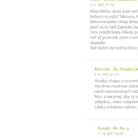
9. 6. 2021 21:16
Ahoj lidičky ,dnes jsem se
bolavá na srdci! Takovou h
Dokonce jeden chlap dnes 
jsem za to rád! Zajímalo 
nimi zvládli.Máte někdo po
teď už je pozdě. Jsem z to
dopadlo.
Teď slyším že hodně.Silvo
Marcela
- Re: Dnešní z
9. 6. 2021 22:19
Ahojky, chápu a rozumím 
má dnes možnost získat
okolí naockovanych než 
Moc si ale přeji, aby ty 
odejdou...nebo odejde
Lásku a dobrou náladu 
Tomáš
- Re: Re: o
11. 6. 2021 14:42