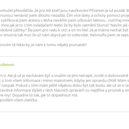
 bohužel přesvědčila ,že pro lidi kteří jsou naočkování Pfizerem je už pozdě. 
roznou nenávist jsem dlouho nezažila. Čím více lásky a ochoty pomoci projev
vykřikoval jsem ateista v Boha nevěřím jsem očkován šelmou , roztrhej mn
by mne jak je to s tím ovladačem! Nebo že by bylo zatmění Slunce? Nevím ja
dobné zážitky? Šla jsem pro radu k otci a on mi řekl ,že je máme nechat být 
ho smutná tak moc že už nám zbývá jen to odevzdat. Netroufla jsem se zeptat
 prosím tě řekla by jsi nám k tomu nějaký poznatek?
kušenost
ti. Ale já už je nechávám být a snažím se jimi netrápit, zvolili si dobrovolně
 o tom všem informace i mimo mainstrem, kdyby jen opravdu chtěl. Mám spíš
naopak. Pokud s nimi mám ještě nějakou dobu být tak budu, ale už se o cel
pravdivé informace slyšeli v těch hlavních zprávách co nejdříve a prozreli a smí
me my? Dopadne to tak, jak to dopadnout má.
posílám všem zlatíčka.