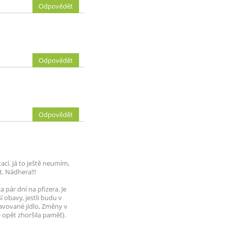
Odpovědět
Odpovědět
Odpovědět
cí. Já to ještě neumím,
. Nádhera!!!
pár dní na pfizera. Je
í obavy, jestli budu v
pravované jídlo, Změny v
 opět zhoršila paměť).