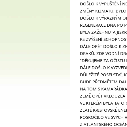
DOŠLO K VYPUŠTĚNÍ N
ZMĚNY KLIMATU, BYLO
DOŠLO K VÝRAZNÝM OD
REGENERACE DNA PO P
BYLA ZAŽEHNUTA JISKR
KE ZVÝŠENÍ SCHOPNOST
DÁLE OPĚT DOŠLO K ZN
DRAKŮ. ZDE VODNÍ DRA
"DĚKUJEME ZA OČISTU 
DÁLE DOŠLO K VYZVEDN
DŮLEŽITÉ POSELSTVÍ,
BUDE PŘEDMĚTEM DALŠ
NA TOM S KAMARÁDKAM
ZEMĚ OPĚT VKLOUZLA 
VE KTERÉM BYLA TATO 
ZLATÉ KRISTOVSKÉ ENE
POSKOČILO VE SVÝCH 
Z ATLANTSKÉHO OCEÁN