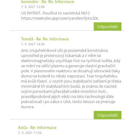
korendor
- Re: Re: Informace
7. 9. 2021 12:04
US PATENT...Používá to nacistická MJ12
https://newtube.app/user/yandex/fyXx2DL
Odpovědět
Tomáš
- Re: Re: Informace
7. 9. 2021 14:36
Ano ,trojuhelníkové ufo je pozemské konstrukce,
uprostřed je prstencový tokamak a v něm se
elektromagneticky urychluje rtut na rychlost světla ,kdy
se mění na zářící plasmu a generuje vlastní gravitační
pole. V plasmovém reaktoru se dosahují obrovské tlaky
doma na koleně to nikdo nepostaví. Tvar trojuhelníku
má kvůli řízení , v rozích jsou stabilizační zařízení je třeba
minimálně tři stabilizačních bodů. Je známo že nacisté
svými ponorkami převáželi velké množství rtuti ,
pravděpodobně jejich vědci na této technologii dále
pokračovali i po válce v USA, tento letoun se jmenuje
Aurora.
Odpovědět
Anča
- Re: Informace
7. 9. 2021 11:04