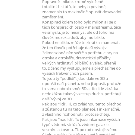
Popravdě - nikde, kromě vyloženě
totalitních států, to nebylo povinné,
znamenalo to maximálně opustit dosavadní
zaměstnání.
Konspirací kolem toho bylo milion a i se o
těch konspiracích psalo v mainstreamu. Sice
ve smyslu, je to nesmysl, ale od toho má
člověk mozek a duši, aby mu bliklo.
Pokud nebliklo, může to zkrátka znamenat,
že ten člověk potřebuje další vývoj v
3dimenzionálním světě a potřebuje hry na
otroka a otrokáře, dramatické příběhy
velkých hrdinství, příběhů a válek, přesně
to, z čeho my vystupujeme a přecházíme do
vyšších frekvenčních pásem.
To jsou ty "podlidi". Jdou dále ve 3D a
opouští naši planetu, nebo ji opustí, protože
ta sama nabrala směr 5D a tito lidé zkrátka
nedokážou takový vzestup ducha, potřebují
další vývoj ve 3D.
Pak jsou "lidi". Ti, co zvládnou tento přechod
a zůstanou tu na této planetě. I inkarnačně,
z vlastního rozhodnutí, protože chtějí.
Pak jsou "nadlidi". To jsou inkarnace vyšších
typů vědomí, strážců, vědomí galaxie,
vesmíru a kosmu. Ti, pokud dostojí svému
úkolu, nezískají na této planetě negativní