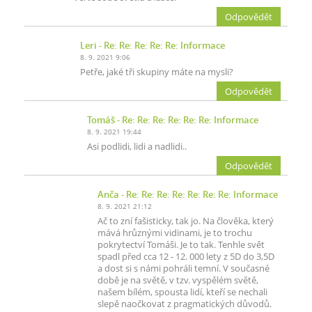
Odpovědět
Leri
- Re: Re: Re: Re: Re: Informace
8. 9. 2021 9:06
Petře, jaké tři skupiny máte na mysli?
Odpovědět
Tomáš
- Re: Re: Re: Re: Re: Re: Informace
8. 9. 2021 19:44
Asi podlidi, lidi a nadlidi..
Odpovědět
Anča
- Re: Re: Re: Re: Re: Re: Re: Informace
8. 9. 2021 21:12
Ač to zní fašisticky, tak jo. Na člověka, který
mává hrůznými vidinami, je to trochu
pokrytectví Tomáši. Je to tak. Tenhle svět
spadl před cca 12 - 12. 000 lety z 5D do 3,5D
a dost si s námi pohráli temní. V současné
době je na světě, v tzv. vyspělém světě,
našem bílém, spousta lidí, kteří se nechali
slepě naočkovat z pragmatických důvodů.