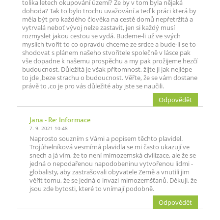
tolika letech okupování území? Že by v tom byla nějaká
dohoda? Tak to bylo trochu uvažování a teď k práci která by
měla být pro každého člověka na cestě domů nepřetržitá a
vytrvalá neboť vývoj nelze zastavit, jen si každý musí
rozmyslet jakou cestou se vydá. Budeme-li už ve svých
myslích tvořit to co opravdu chceme ze srdce a bude-li se to
shodovat s plánem našeho stvořitele společně v lásce pak
vše dopadne k našemu prospěchu a my pak prožijeme hezčí
budoucnost. Důležitá je však přítomnost, žijte ji jak nejlépe
to jde ,beze strachu o budoucnost. Věřte, že se vám dostane
právě to ,co je pro vás důležité aby jste se naučili.
Odpovědět
Jana
- Re: Informace
7. 9. 2021 10:48
Naprosto souzním s Vámi a popisem těchto plavidel.
Trojúhelníková vesmírná plavidla se mi často ukazují ve
snech a já vím, že to není mimozemská civilizace, ale že se
jedná o nepodařenou napodobeninu vytvořenou lidmi -
globalisty, aby zastrašovali obyvatele Země a vnutili jim
věřit tomu, že se jedná o invazi mimozemšťanů. Děkuji, že
jsou zde bytosti, které to vnímají podobně.
Odpovědět