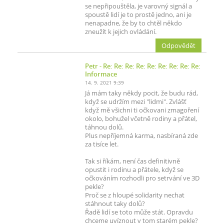
se nepřipouštěla, je varovný signál a
spoustě lidí je to prostě jedno, ani je
nenapadne, že by to chtěl někdo
zneužít k jejich ovládání.
Odpovědět
Petr
- Re: Re: Re: Re: Re: Re: Re: Re: Re:
Informace
14. 9. 2021 9:39
Já mám taky někdy pocit, že budu rád,
když se udržím mezi "lidmi". Zvlášť
když mě všichni ti očkovani zmagoření
okolo, bohužel včetně rodiny a přátel,
táhnou dolů.
Plus nepříjemná karma, nasbíraná zde
za tisíce let.
Tak si říkám, není čas definitivně
opustit i rodinu a přátele, když se
očkováním rozhodli pro setrvání ve 3D
pekle?
Proč se z hloupé solidarity nechat
stáhnout taky dolů?
Řadě lidí se toto může stát. Opravdu
chceme uvíznout v tom starém pekle?