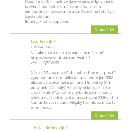
Neumím si představit, že davy slepců, očipovaných
bezvěrců bez fantazie, náhle prozřou vlivem
dimenzionálního vzestupu a stočí směr od totality k
lepším zítřkům.
Bůhví, jak tohle dopadne.
Odpovědět
Eva
- 5G a jiné
7. 9. 2021 15:17
Na takovouto realitu je pár osob málo, ne?
https://www.youtube.com/watch?
v=HsLcQZCWYZI
Něco k 5G... na novějších mobilech se mají prostě
vypnout funkce: mobilní data, zapnout jen GSM,
plus deaktivovat nějakou funkci foneticky (čin
pony nebo čin poly). Věděl by někdo, jak se to
správně píše? Vysílat to prý bude jen nosnou, a
telefon v základním volacím nastavení 900Hz s tím
komunikovat nebude. Nějaký technik na meta tv
to zmiňoval.
Odpovědět
Anča
- Re: 5G a jiné