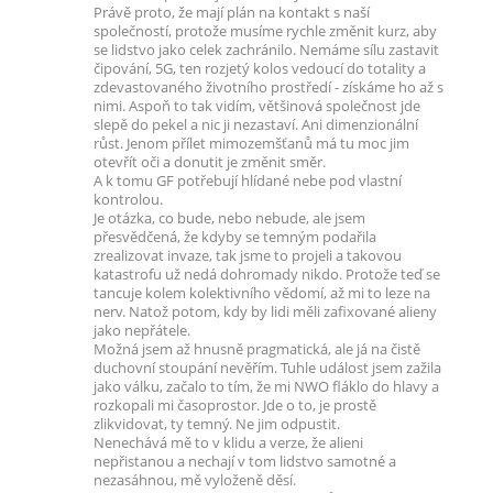
Právě proto, že mají plán na kontakt s naší
společností, protože musíme rychle změnit kurz, aby
se lidstvo jako celek zachránilo. Nemáme sílu zastavit
čipování, 5G, ten rozjetý kolos vedoucí do totality a
zdevastovaného životního prostředí - získáme ho až s
nimi. Aspoň to tak vidím, většinová společnost jde
slepě do pekel a nic ji nezastaví. Ani dimenzionální
růst. Jenom přílet mimozemšťanů má tu moc jim
otevřít oči a donutit je změnit směr.
A k tomu GF potřebují hlídané nebe pod vlastní
kontrolou.
Je otázka, co bude, nebo nebude, ale jsem
přesvědčená, že kdyby se temným podařila
zrealizovat invaze, tak jsme to projeli a takovou
katastrofu už nedá dohromady nikdo. Protože teď se
tancuje kolem kolektivního vědomí, až mi to leze na
nerv. Natož potom, kdy by lidi měli zafixované alieny
jako nepřátele.
Možná jsem až hnusně pragmatická, ale já na čistě
duchovní stoupání nevěřím. Tuhle událost jsem zažila
jako válku, začalo to tím, že mi NWO fláklo do hlavy a
rozkopali mi časoprostor. Jde o to, je prostě
zlikvidovat, ty temný. Ne jim odpustit.
Nenechává mě to v klidu a verze, že alieni
nepřistanou a nechají v tom lidstvo samotné a
nezasáhnou, mě vyloženě děsí.