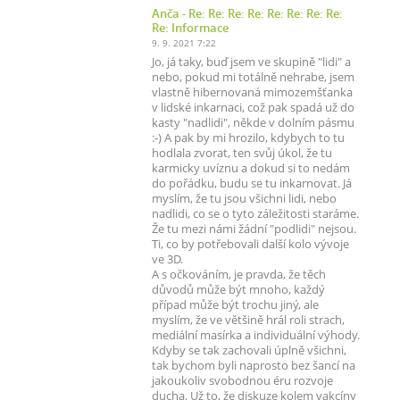
Anča
- Re: Re: Re: Re: Re: Re: Re: Re:
Re: Informace
9. 9. 2021 7:22
Jo, já taky, buď jsem ve skupině "lidi" a
nebo, pokud mi totálně nehrabe, jsem
vlastně hibernovaná mimozemšťanka
v lidské inkarnaci, což pak spadá už do
kasty "nadlidi", někde v dolním pásmu
:-) A pak by mi hrozilo, kdybych to tu
hodlala zvorat, ten svůj úkol, že tu
karmicky uvíznu a dokud si to nedám
do pořádku, budu se tu inkarnovat. Já
myslím, že tu jsou všichni lidi, nebo
nadlidi, co se o tyto záležitosti staráme.
Že tu mezi námi žádní "podlidi" nejsou.
Ti, co by potřebovali další kolo vývoje
ve 3D.
A s očkováním, je pravda, že těch
důvodů může být mnoho, každý
případ může být trochu jiný, ale
myslím, že ve většině hrál roli strach,
mediální masírka a individuální výhody.
Kdyby se tak zachovali úplně všichni,
tak bychom byli naprosto bez šancí na
jakoukoliv svobodnou éru rozvoje
ducha. Už to, že diskuze kolem vakcíny