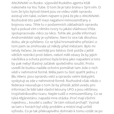
ANUNNAKI vs Rusko- výpověď Ruského agenta KGB
naleznete na You Tube. O tom že je tato brána v Sýrii vím. O
tom že tyto bytosti které jsou ve videu vidět opravdu
existují vím také, ovšem nejsem si jistá že jde o ANUNNAKI.
Rozhodně tito patří mezi negativní mimozemšťany a
bojovou rasu. Tihle tu v podzemních základnách opravdu
byli a pokud vím s těmito tvory tu jakási vládnoucí třída
spolupracovala -něco za něco. Tohle ale ,podle informací
Andromédské rady je vyřešeno. Není to sice tak dlouhou
dobu, ale je vyřešeno. Co se týká hromadného přistání ,o
tom jsem se zmiňovala už někdy před měsícem. Bylo mi
tehdy řečeno ,že nechtějí pro lidstvo činit potíže z ještě
větších restrikcí proti lidem, neboť měli obavy že by jejich
návštěva a ochota pomoci byla brána jako napadení a toto
by pak nebyl šťastný začátek společného soužití. Proto
uvedli že budou nadále ochotni pomáhat tam ,kde o nich
vědí v nehmotné formě. Měla jsem tu čest spatřit jednu z
Blu Aliens ,jsou opravdu velcí a opravdu velmi láskyplní,
vyskytuji se zde v nehmotné formě. Rozhodně však nikdo z
federace neuvažuje o tom že by přistáli. Ještě uvedu pro
informaci že lidé také vlastní letouny UFO a jsou většinou
trojúhelníkového tvaru. Nejde tudíž o mimozemšťany. Co se
týká Afgánistánu ,napadá mne otázka .Proč mají všichni
najednou ,, koudel u zadku" že tam odsud prchají?. Vyznat
se tam v horách byl vždy problém a místní mají určitě
výhodu. Co je tak překvapivého dohnalo k tomu vzdát se po