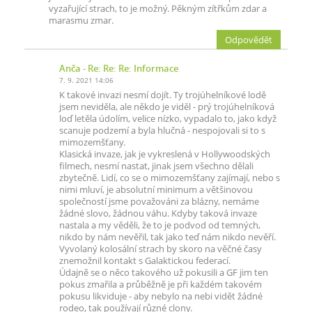
vyzařující strach, to je možný. Pěkným zítřkům zdar a
marasmu zmar.
Odpovědět
Anča
- Re: Re: Re: Informace
7. 9. 2021 14:06
K takové invazi nesmí dojít. Ty trojúhelníkové lodě
jsem neviděla, ale někdo je viděl - prý trojúhelníková
loď letěla údolím, velice nízko, vypadalo to, jako když
scanuje podzemí a byla hlučná - nespojovali si to s
mimozemšťany.
Klasická invaze, jak je vykreslená v Hollywoodských
filmech, nesmí nastat, jinak jsem všechno dělali
zbytečně. Lidí, co se o mimozemšťany zajímají, nebo s
nimi mluví, je absolutní minimum a většinovou
společností jsme považováni za blázny, nemáme
žádné slovo, žádnou váhu. Kdyby taková invaze
nastala a my věděli, že to je podvod od temných,
nikdo by nám nevěřil, tak jako teď nám nikdo nevěří.
Vyvolaný kolosální strach by skoro na věčné časy
znemožnil kontakt s Galaktickou federací.
Údajně se o něco takového už pokusili a GF jim ten
pokus zmařila a průběžně je při každém takovém
pokusu likviduje - aby nebylo na nebi vidět žádné
rodeo, tak používají různé clony.