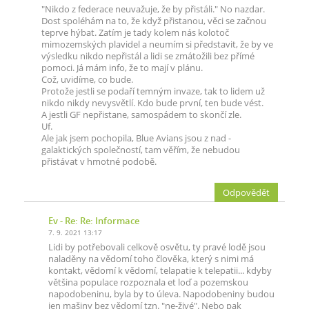
"Nikdo z federace neuvažuje, že by přistáli." No nazdar.
Dost spoléhám na to, že když přistanou, věci se začnou
teprve hýbat. Zatím je tady kolem nás kolotoč
mimozemských plavidel a neumím si představit, že by ve
výsledku nikdo nepřistál a lidi se zmátožili bez přímé
pomoci. Já mám info, že to mají v plánu.
Což, uvidíme, co bude.
Protože jestli se podaří temným invaze, tak to lidem už
nikdo nikdy nevysvětlí. Kdo bude první, ten bude vést.
A jestli GF nepřistane, samospádem to skončí zle.
Uf.
Ale jak jsem pochopila, Blue Avians jsou z nad -
galaktických společností, tam věřím, že nebudou
přistávat v hmotné podobě.
Odpovědět
Ev
- Re: Re: Informace
7. 9. 2021 13:17
Lidi by potřebovali celkově osvětu, ty pravé lodě jsou
naladěny na vědomí toho člověka, který s nimi má
kontakt, vědomí k vědomí, telapatie k telepatii... kdyby
většina populace rozpoznala et loď a pozemskou
napodobeninu, byla by to úleva. Napodobeniny budou
jen mašiny bez vědomí tzn. "ne-živé". Nebo pak