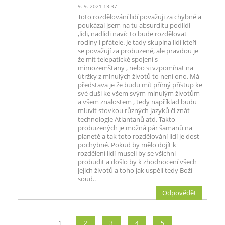
9. 9. 2021 13:37
Toto rozdělování lidí považuji za chybné a
poukázal jsem na tu absurditu podlidi
,lidi, nadlidi navíc to bude rozdělovat
rodiny i přátele. Je tady skupina lidí kteří
se považují za probuzené, ale pravdou je
že mít telepatické spojení s
mimozemštany , nebo si vzpomínat na
útržky z minulých životů to není ono. Má
představa je že budu mít přímý přístup ke
své duši ke všem svým minulým životům
a všem znalostem , tedy například budu
mluvit stovkou různých jazyků či znát
technologie Atlantanů atd. Takto
probuzených je možná pár šamanů na
planetě a tak toto rozdělování lidí je dost
pochybné. Pokud by mělo dojít k
rozdělení lidí museli by se všichni
probudit a došlo by k zhodnocení všech
jejich životů a toho jak uspěli tedy Boží
soud..
Odpovědět
1
2
3
4
5