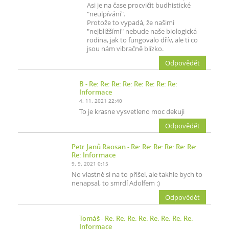
Asi je na čase procvičit budhistické
"neulpívání".
Protože to vypadá, že našimi
"nejbližšími" nebude naše biologická
rodina, jak to fungovalo dřív, ale ti co
jsou nám vibračně blízko.
Odpovědět
B
- Re: Re: Re: Re: Re: Re: Re: Re:
Informace
4. 11. 2021 22:40
To je krasne vysvetleno moc dekuji
Odpovědět
Petr Janů Raosan
- Re: Re: Re: Re: Re: Re:
Re: Informace
9. 9. 2021 0:15
No vlastně si na to přišel, ale takhle bych to
nenapsal, to smrdí Adolfem :)
Odpovědět
Tomáš
- Re: Re: Re: Re: Re: Re: Re: Re:
Informace