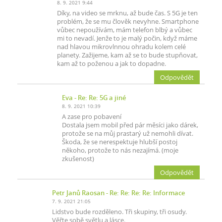
8. 9. 2021 9:44
Díky, na video se mrknu, až bude čas. S 5G je ten
problém, že se mu člověk nevyhne. Smartphone
vůbec nepoužívám, mám telefon blbý a vůbec
mi to nevadí. Jenže to je malý počin, když máme
nad hlavou mikrovlnnou ohradu kolem celé
planety. Zažijeme, kam až se to bude stupňovat,
kam až to poženou a jak to dopadne.
Odpovědět
Eva
- Re: Re: 5G a jiné
8. 9. 2021 10:39
A zase pro pobavení
Dostala jsem mobil před pár měsíci jako dárek,
protože se na můj prastarý už nemohli dívat.
Škoda, že se nerespektuje hlubší postoj
někoho, protože to nás nezajímá. (moje
zkušenost)
Odpovědět
Petr Janů Raosan
- Re: Re: Re: Re: Informace
7. 9. 2021 21:05
Lidstvo bude rozděleno. Tři skupiny, tři osudy.
Věřte sobě světlu a lásce.