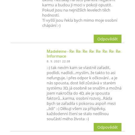
karmu a budou ji moci v pokoji opustit.
Pokud jsou na nejnižších levelech těch
hodností.
Ti vyšší jsou řekla bych mimo moje osobní
chápání :-)
Odpovědět
Madeleine
- Re: Re: Re: Re: Re: Re: Re: Re:
Informace
8. 9. 2021 22:38
:-) tak nevím kam se vlastně zařadit,
podlidi, nadlidi...myslím, že takto to asi
nefunguje, i přes odpor k očkování , a je
nás spousta, dost lidí zůstává v starém
systému 3D, já osobně se snažím a možná
jsem nakročila do 4D, ale je spousta
faktorů...karma, osobní rozvoj...Ráda
bych se zařadila s pokorou aspoň mezi
,,lidi" :-) Děkuji všem za příspěvky,
každodenní čtení se stalo nedílnou
součástí mého života :-)
Odpovědět