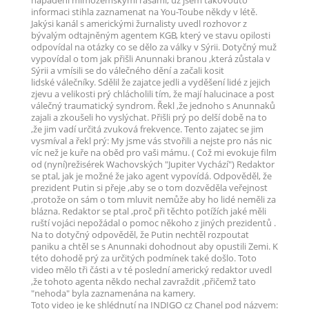
napadení mimozemskými rasami, už jsem takovouto
informaci stihla zaznamenat na You-Toube někdy v létě.
Jakýsi kanál s americkými žurnalisty uvedl rozhovor z
bývalým odtajněným agentem KGB, který ve stavu opilosti
odpovídal na otázky co se dělo za války v Sýrii. Dotyčný muž
vypovídal o tom jak přišli Anunnaki branou ,která zůstala v
Sýrii a vmísili se do válečného dění a začali kosit
lidské válečníky. Sdělil že zajatce jedli a vyděšení lidé z jejich
zjevu a velikosti prý chlácholili tím, že mají halucinace a post
válečný traumatický syndrom. Řekl ,že jednoho s Anunnaků
zajali a zkoušeli ho vyslýchat. Přišli prý po delší době na to
,že jim vadí určitá zvuková frekvence. Tento zajatec se jim
vysmíval a řekl prý: My jsme vás stvořili a nejste pro nás nic
víc než je kuře na oběd pro vaši mámu. ( Což mi evokuje film
od (nyní)režisérek Wachovských "Jupiter Vychází") Redaktor
se ptal, jak je možné že jako agent vypovídá. Odpověděl, že
prezident Putin si přeje ,aby se o tom dozvěděla veřejnost
,protože on sám o tom mluvit nemůže aby ho lidé neměli za
blázna. Redaktor se ptal ,proč při těchto potížích jaké měli
ruští vojáci nepožádal o pomoc někoho z jiných prezidentů .
Na to dotyčný odpověděl, že Putin nechtěl rozpoutat
paniku a chtěl se s Anunnaki dohodnout aby opustili Zemi. K
této dohodě prý za určitých podmínek také došlo. Toto
video mělo tři části a v té poslední americký redaktor uvedl
,že tohoto agenta někdo nechal zavraždit ,přičemž tato
"nehoda" byla zaznamenána na kamery.
Toto video je ke shlédnutí na INDIGO cz Chanel pod názvem: