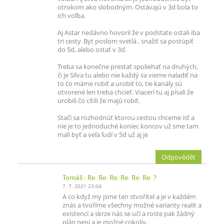
otrokom ako slobodným. Ostávajú v 3d bola to
ich voľba.
Aj Astar nedávno hovoril že v podstate ostali iba
tri cesty. Byt poslom svetlá , snažiť sa postúpiť
do 5d, alebo ostať v 3d.
Treba sa konečne prestať spoliehať na druhých,
či je Silva tu alebo nie každý sa vieme naladiť na
to čo máme robiť a urobiť to, tie kanály sú
otvorené len treba chcieť. Viacerí tu aj písali že
urobili čo cítili že majú robiť.
Stačí sa rozhodnúť ktorou cestou chceme ísť a
nie je to jednoduché koniec koncov už sme tam
mali byť a veľa ľudí v 5d už aj je
Odpovědět
Tomáš
- Re: Re: Re: Re: Re: Re: ?
7. 7. 2021 23:04
A co když my jsme ten stvořitel a je v každém
znás a tvoříme všechny možné varianty realit a
existencí a skrze nás se učí a roste pak žádný
plán není a je možné cokoliv..