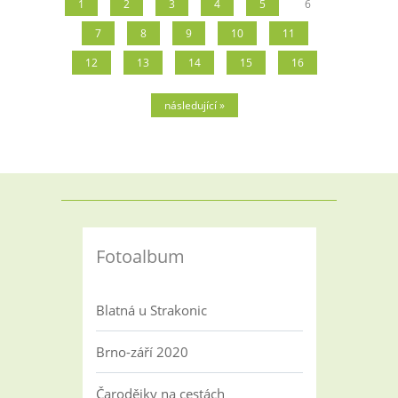
1
2
3
4
5
6
7
8
9
10
11
12
13
14
15
16
následující »
Fotoalbum
Blatná u Strakonic
Brno-září 2020
Čarodějky na cestách