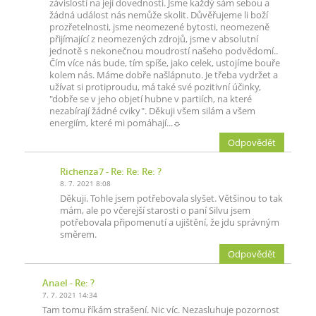
závislostí na její dovednosti. Jsme každý sám sebou a
žádná událost nás nemůže skolit. Důvěřujeme li boží
prozřetelnosti, jsme neomezené bytosti, neomezeně
přijímající z neomezených zdrojů, jsme v absolutní
jednotě s nekonečnou moudrostí našeho podvědomí..
Čím více nás bude, tím spíše, jako celek, ustojíme bouře
kolem nás. Máme dobře našlápnuto. Je třeba vydržet a
užívat si protiproudu, má také své pozitivní účinky,
"dobře se v jeho objetí hubne v partiích, na které
nezabírají žádné cviky". Děkuji všem silám a všem
energiím, které mi pomáhají...☼
Odpovědět
Richenza7
- Re: Re: Re: ?
8. 7. 2021 8:08
Děkuji. Tohle jsem potřebovala slyšet. Většinou to tak
mám, ale po včerejší starosti o paní Silvu jsem
potřebovala připomenutí a ujištění, že jdu správným
směrem.
Odpovědět
Anael
- Re: ?
7. 7. 2021 14:34
Tam tomu říkám strašení. Nic víc. Nezasluhuje pozornost