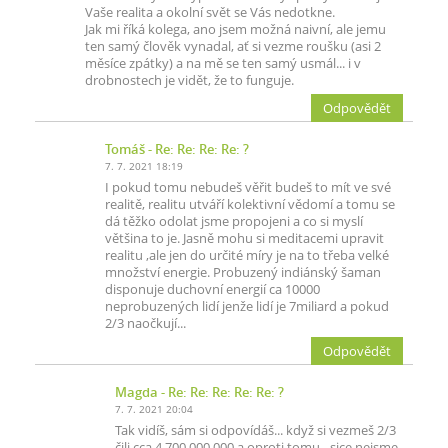
Vaše realita a okolní svět se Vás nedotkne.
Jak mi říká kolega, ano jsem možná naivní, ale jemu
ten samý člověk vynadal, ať si vezme roušku (asi 2
měsíce zpátky) a na mě se ten samý usmál... i v
drobnostech je vidět, že to funguje.
Odpovědět
Tomáš
- Re: Re: Re: Re: ?
7. 7. 2021 18:19
I pokud tomu nebudeš věřit budeš to mít ve své
realitě, realitu utváří kolektivní vědomí a tomu se
dá těžko odolat jsme propojeni a co si myslí
většina to je. Jasně mohu si meditacemi upravit
realitu ,ale jen do určité míry je na to třeba velké
množství energie. Probuzený indiánský šaman
disponuje duchovní energií ca 10000
neprobuzených lidí jenže lidí je 7miliard a pokud
2/3 naočkují...
Odpovědět
Magda
- Re: Re: Re: Re: Re: ?
7. 7. 2021 20:04
Tak vidíš, sám si odpovídáš... když si vezmeš 2/3
čili cca 4.700 000 000 a oproti tomu - sice nejsme