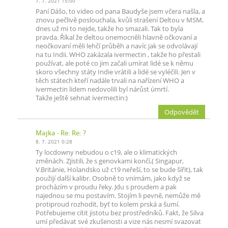
7. 7. 2021 15:00
Paní Dášo, to video od pana Baudyše jsem včera našla, a
znovu pečlivě poslouchala, kvůli strašení Deltou v MSM,
dnes už mi to nejde, takže ho smazali. Tak to byla
pravda. Říkal že deltou onemocněli hlavně očkovaní a
neočkovaní měli lehčí průběh a navíc jak se odvolávají
na tu Indii. WHO zakázala ivermectin , takže ho přestali
používat, ale poté co jim začali umírat lidé se k němu
skoro všechny státy Indie vrátili a lidé se vyléčili. Jen v
těch státech kteří nadále trvali na nařízení WHO a
ivermectin lidem nedovolili byl nárůst úmrtí.
Takže ještě sehnat ivermectin:)
Odpovědět
Majka
- Re: Re: ?
8. 7. 2021 0:28
Ty locdowny nebudou o c19, ale o klimatických
změnách. Zjistili, že s genovkami končí,( Singapur,
V.Británie, Holandsko už c19 neřeší, to se bude šířit), tak
použijí další kalibr. Osobně to vnímám, jako když se
procházím v proudu řeky. Jdu s proudem a pak
najednou se mu postavím. Stojím li pevně, nemůže mě
protiproud rozhodit, byť to kolem prská a šumí.
Potřebujeme cítit jistotu bez prostředníků. Fakt, že Silva
umí předávat své zkušenosti a vize nás nesmí svazovat