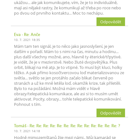
ukážou... ale jak komunikujete, vím, že je to individuálně,
mají asi nějaké rastry, že komunikují až třeba po roce nebo
po dvou od prvního kontaktu... Moc to nechápu.
Odpovědět
Eva
- Re: Anče
10. 7. 2021 18:35
Mám tam ten signál, je to něco jako jasnoslyšení, je jen
dalším v pořadí. Mám to s nimi na čas, minutu a hodinu...
plus další všechny možné, ano, hlavně ty éterické/třpytivé.
Je vidět, že je v mezivrstvě. Nebo žluté dvojsvětýlka. Plus
orbit, blikají na mě atp. Je to vtipné. To musí být kluci, holky
těžko. A pak přímo kosočtvercovou loď materializovanou ze
světla... světlo se jen protáhlo začalo blikat červeně po
stranách a už ke mně letěla loď, okamžik krize, tak přiletěli.
Bylo to na požádání. Možná mám vidět v hlavě
obrazy/telepatická komunikace, ale asi si to musím umět
aktivovat. Pocity, obrazy... tohle telepatické komunikování.
Pohnout s tím.
Odpovědět
Tomáš
- Re: Re: Re: Re: Re: Re: Re: Re: Re: Re: Re: Re: Re: ?
10. 7. 2021 14:18
Hodně mimozemštanů žije mezi námi.. Můj kamarád se