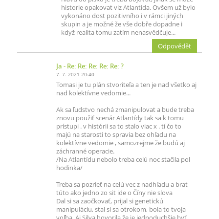
historie opakovat viz Atlantida. Ovšem už bylo
vykonáno dost pozitivního i v rámci jiných
skupin a je možné že vše dobře dopadne i
když realita tomu zatím nenasvědčuje...
Odpovědět
Ja
- Re: Re: Re: Re: Re: ?
7. 7. 2021 20:40
Tomasi je tu plán stvoriteľa a ten je nad všetko aj
nad kolektívne vedomie...
Ak sa ľudstvo nechá zmanipulovat a bude treba
znovu použiť scenár Atlantídy tak sa k tomu
prístupi . v histórii sa to stalo viac x . tí čo to
majú na starosti to spravia bez ohľadu na
kolektívne vedomie , samozrejme že budú aj
záchranné operacie.
/Na Atlantídu nebolo treba celú noc stačila pol
hodinka/
Treba sa pozrieť na celú vec z nadhľadu a brat
túto ako jedno zo sit ide o Číny nie slova
Dal si sa zaočkovať, prijal si genetickú
manipuláciu, stal si sa otrokom, bola to tvoja
voľba. Aj Silva hovorila že je jednoduchšie byť