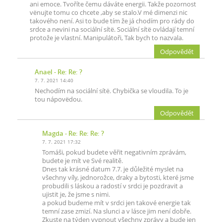
ani emoce. Tvoříte čemu dáváte energii. Takže pozornost
vënujte tomu co chcete ,aby se stalo.V mé dimenzi nic
takového není. Asi to bude tím že já chodím pro rády do
srdce a nevini na sociální sítë. Sociální sítë ovládají temní
protože je vlastní. Manipulátoři, Tak bych to nazvala.
Odpovědět
Anael
- Re: Re: ?
7. 7. 2021 14:40
Nechodím na sociální sítë. Chybička se vloudila. To je
tou nápovëdou.
Odpovědět
Magda
- Re: Re: Re: ?
7. 7. 2021 17:32
Tomáši, pokud budete věřit negativním zprávám,
budete je mít ve Své realitě.
Dnes tak krásné datum 7.7. je důležité myslet na
všechny víly, jednorožce, draky a bytosti, které jsme
probudili s láskou a radostí v srdci je pozdravit a
ujistit je, že jsme s nimi.
a pokud budeme mít v srdci jen takové energie tak
temní zase zmizí. Na slunci a v lásce jim není dobře.
Zkuste na týden vypnout všechny zprávy a bude jen