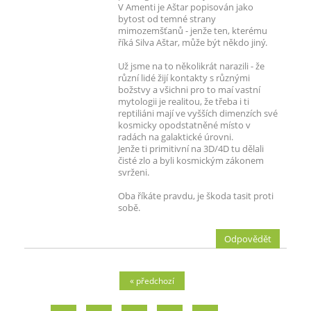
V Amenti je Aštar popisován jako
bytost od temné strany
mimozemšťanů - jenže ten, kterému
říká Silva Aštar, může být někdo jiný.
Už jsme na to několikrát narazili - že
různí lidé žijí kontakty s různými
božstvy a všichni pro to maí vastní
mytologii je realitou, že třeba i ti
reptiliáni mají ve vyšších dimenzích své
kosmicky opodstatněné místo v
radách na galaktické úrovni.
Jenže ti primitivní na 3D/4D tu dělali
čisté zlo a byli kosmickým zákonem
svrženi.
Oba říkáte pravdu, je škoda tasit proti
sobě.
Odpovědět
« předchozí