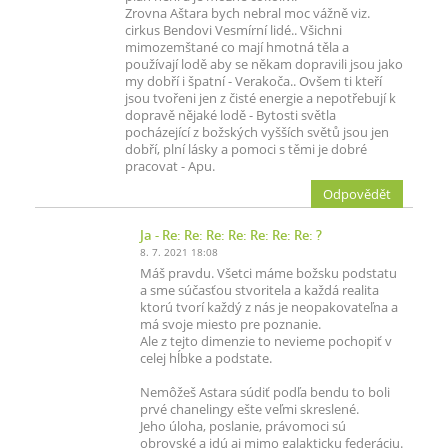
Zrovna Aštara bych nebral moc vážně viz.
cirkus Bendovi Vesmírní lidé.. Všichni
mimozemštané co mají hmotná těla a
používají lodě aby se někam dopravili jsou jako
my dobří i špatní - Verakoča.. Ovšem ti kteří
jsou tvořeni jen z čisté energie a nepotřebují k
dopravě nějaké lodě - Bytosti světla
pocházející z božských vyšších světů jsou jen
dobří, plní lásky a pomoci s těmi je dobré
pracovat - Apu.
Odpovědět
Ja
- Re: Re: Re: Re: Re: Re: Re: ?
8. 7. 2021 18:08
Máš pravdu. Všetci máme božsku podstatu
a sme súčasťou stvoritela a každá realita
ktorú tvorí každý z nás je neopakovateľna a
má svoje miesto pre poznanie.
Ale z tejto dimenzie to nevieme pochopiť v
celej hĺbke a podstate.
Nemôžeš Astara súdiť podľa bendu to boli
prvé chanelingy ešte veľmi skreslené.
Jeho úloha, poslanie, právomoci sú
obrovské a idú aj mimo galakticku federáciu.