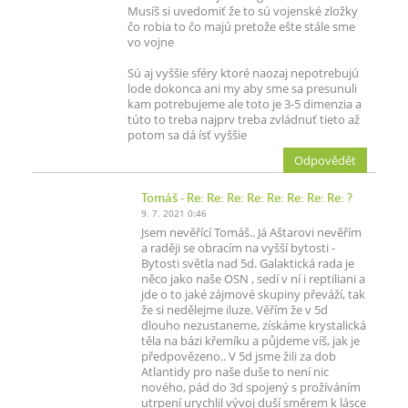
Musíš si uvedomiť že to sú vojenské zložky
čo robia to čo majú pretože ešte stále sme
vo vojne
Sú aj vyššie sféry ktoré naozaj nepotrebujú
lode dokonca ani my aby sme sa presunuli
kam potrebujeme ale toto je 3-5 dimenzia a
túto to treba najprv treba zvládnuť tieto až
potom sa dá ísť vyššie
Odpovědět
Tomáš
- Re: Re: Re: Re: Re: Re: Re: Re: ?
9. 7. 2021 0:46
Jsem nevěřící Tomáš.. Já Aštarovi nevěřím
a raději se obracím na vyšší bytosti -
Bytosti světla nad 5d. Galaktická rada je
něco jako naše OSN , sedí v ní i reptiliani a
jde o to jaké zájmové skupiny převáží, tak
že si nedělejme iluze. Věřím že v 5d
dlouho nezustaneme, získáme krystalická
těla na bázi křemíku a půjdeme víš, jak je
předpovězeno.. V 5d jsme žili za dob
Atlantidy pro naše duše to není nic
nového, pád do 3d spojený s prožíváním
utrpení urychlil vývoj duší směrem k lásce