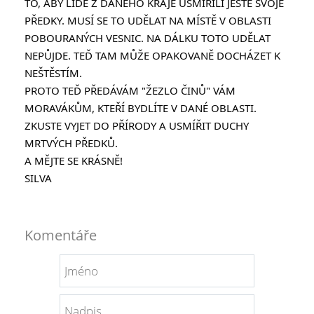
TO, ABY LIDÉ Z DANÉHO KRAJE USMÍŘILI JEŠTĚ SVOJE 
PŘEDKY. MUSÍ SE TO UDĚLAT NA MÍSTĚ V OBLASTI 
POBOURANÝCH VESNIC. NA DÁLKU TOTO UDĚLAT 
NEPŮJDE. TEĎ TAM MŮŽE OPAKOVANĚ DOCHÁZET K 
NEŠTĚSTÍM.
PROTO TEĎ PŘEDÁVÁM "ŽEZLO ČINŮ" VÁM 
MORAVÁKŮM, KTEŘÍ BYDLÍTE V DANÉ OBLASTI. 
ZKUSTE VYJET DO PŘÍRODY A USMÍŘIT DUCHY 
MRTVÝCH PŘEDKŮ.
A MĚJTE SE KRÁSNĚ!
SILVA
Komentáře