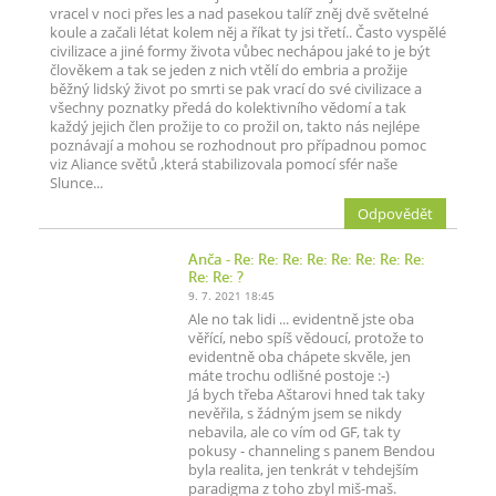
vracel v noci přes les a nad pasekou talíř zněj dvě světelné
koule a začali létat kolem něj a říkat ty jsi třetí.. Často vyspělé
civilizace a jiné formy života vůbec nechápou jaké to je být
člověkem a tak se jeden z nich vtělí do embria a prožije
běžný lidský život po smrti se pak vrací do své civilizace a
všechny poznatky předá do kolektivního vědomí a tak
každý jejich člen prožije to co prožil on, takto nás nejlépe
poznávají a mohou se rozhodnout pro případnou pomoc
viz Aliance světů ,která stabilizovala pomocí sfér naše
Slunce...
Odpovědět
Anča
- Re: Re: Re: Re: Re: Re: Re: Re:
Re: Re: ?
9. 7. 2021 18:45
Ale no tak lidi ... evidentně jste oba
věřící, nebo spíš vědoucí, protože to
evidentně oba chápete skvěle, jen
máte trochu odlišné postoje :-)
Já bych třeba Aštarovi hned tak taky
nevěřila, s žádným jsem se nikdy
nebavila, ale co vím od GF, tak ty
pokusy - channeling s panem Bendou
byla realita, jen tenkrát v tehdejším
paradigma z toho zbyl miš-maš.