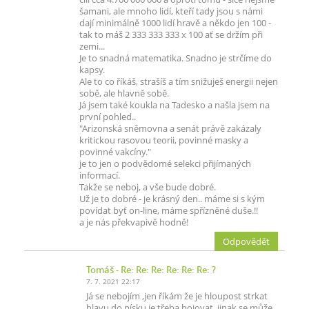
šamani, ale mnoho lidí, kteří tady jsou s námi
dají minimálně 1000 lidí hravě a někdo jen 100 -
tak to máš 2 333 333 333 x 100 ať se držím při
zemi...
Je to snadná matematika. Snadno je strčíme do
kapsy.
Ale to co říkáš, strašíš a tím snižuješ energii nejen
sobě, ale hlavně sobě.
Já jsem také koukla na Tadesko a našla jsem na
první pohled..
"Arizonská sněmovna a senát právě zakázaly
kritickou rasovou teorii, povinné masky a
povinné vakcíny."
je to jen o podvědomé selekci přijímaných
informací.
Takže se neboj, a vše bude dobré.
Už je to dobré - je krásný den.. máme si s kým
povídat byť on-line, máme spřízněné duše.!!
a je nás překvapivě hodně!
Odpovědět
Tomáš
- Re: Re: Re: Re: Re: Re: ?
7. 7. 2021 22:17
Já se nebojím ,jen říkám že je hloupost strkat
hlavu do písku je třeba bojovat, jinak se může