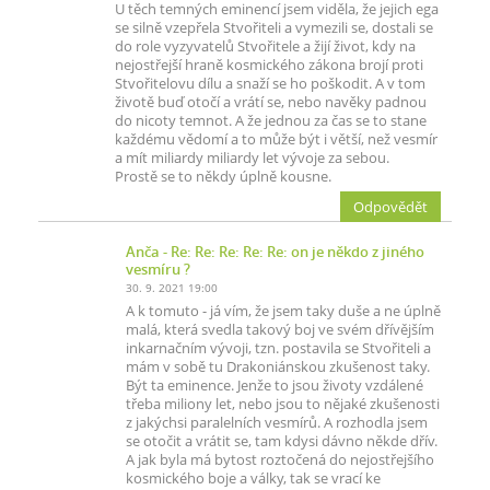
U těch temných eminencí jsem viděla, že jejich ega
se silně vzepřela Stvořiteli a vymezili se, dostali se
do role vyzyvatelů Stvořitele a žijí život, kdy na
nejostřejší hraně kosmického zákona brojí proti
Stvořitelovu dílu a snaží se ho poškodit. A v tom
životě buď otočí a vrátí se, nebo navěky padnou
do nicoty temnot. A že jednou za čas se to stane
každému vědomí a to může být i větší, než vesmír
a mít miliardy miliardy let vývoje za sebou.
Prostě se to někdy úplně kousne.
Odpovědět
Anča
- Re: Re: Re: Re: Re: on je někdo z jiného
vesmíru ?
30. 9. 2021 19:00
A k tomuto - já vím, že jsem taky duše a ne úplně
malá, která svedla takový boj ve svém dřívějším
inkarnačním vývoji, tzn. postavila se Stvořiteli a
mám v sobě tu Drakoniánskou zkušenost taky.
Být ta eminence. Jenže to jsou životy vzdálené
třeba miliony let, nebo jsou to nějaké zkušenosti
z jakýchsi paralelních vesmírů. A rozhodla jsem
se otočit a vrátit se, tam kdysi dávno někde dřív.
A jak byla má bytost roztočená do nejostřejšího
kosmického boje a války, tak se vrací ke