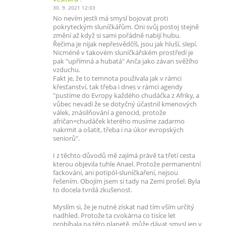
30. 9. 2021 12:03
No nevím jestli má smysl bojovat proti
pokryteckým sluníčkářům. Oni svůj postoj stejně
změní až když si sami pořádně nabijí hubu.
Řečima je nijak nepřesvědčíš, jsou jak hluší, slepí.
Nicméně v takovém sluníčkářském prostředí je
pak "upřímná a hubatá" Anča jako závan svěžího
vzduchu.
Fakt je, že to temnota používala jak v rámci
křesťanství, tak třeba i dnes v rámci agendy
"pustíme do Evropy každého chudáčka z Afriky, a
vůbec nevadí že se dotyčný účastnil kmenových
válek, znásilňování a genocid, protože
afričan=chudáček kterého musíme zadarmo
nakrmit a ošatit, třeba i na úkor evropských
seniorů".
I z těchto důvodů mě zajímá právě ta třetí cesta
kterou objevila tuhle Anael. Protože permanentní
fackování, ani potipól-sluníčkaření, nejsou
řešením. Obojím jsem si tady na Zemi prošel. Byla
to docela tvrdá zkušenost.
Myslím si, že je nutné získat nad tím vším určitý
nadhled. Protože ta cvokárna co tisíce let
probíhala na této planetě, může dávat smysl jen v