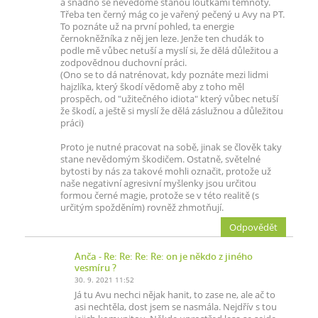
a snadno se nevědomě stanou loutkami temnoty.
Třeba ten černý mág co je vařený pečený u Avy na PT.
To poznáte už na první pohled, ta energie
černokněžníka z něj jen leze. Jenže ten chudák to
podle mě vůbec netuší a myslí si, že dělá důležitou a
zodpovědnou duchovní práci.
(Ono se to dá natrénovat, kdy poznáte mezi lidmi
hajzlíka, který škodí vědomě aby z toho měl
prospěch, od "užitečného idiota" který vůbec netuší
že škodí, a ještě si myslí že dělá záslužnou a důležitou
práci)
Proto je nutné pracovat na sobě, jinak se člověk taky
stane nevědomým škodičem. Ostatně, světelné
bytosti by nás za takové mohli označit, protože už
naše negativní agresivní myšlenky jsou určitou
formou černé magie, protože se v této realitě (s
určitým spožděním) rovněž zhmotňují.
Odpovědět
Anča
- Re: Re: Re: Re: on je někdo z jiného
vesmíru ?
30. 9. 2021 11:52
Já tu Avu nechci nějak hanit, to zase ne, ale ač to
asi nechtěla, dost jsem se nasmála. Nejdřív s tou