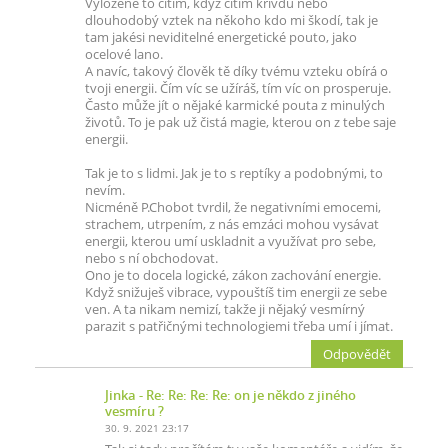
Vyloženě to cítím, když cítím křivdu nebo
dlouhodobý vztek na někoho kdo mi škodí, tak je
tam jakési neviditelné energetické pouto, jako
ocelové lano.
A navíc, takový člověk tě díky tvému vzteku obírá o
tvoji energii. Čím víc se užíráš, tím víc on prosperuje.
Často může jít o nějaké karmické pouta z minulých
životů. To je pak už čistá magie, kterou on z tebe saje
energii.
Tak je to s lidmi. Jak je to s reptíky a podobnými, to
nevím.
Nicméně P.Chobot tvrdil, že negativními emocemi,
strachem, utrpením, z nás emzáci mohou vysávat
energii, kterou umí uskladnit a využívat pro sebe,
nebo s ní obchodovat.
Ono je to docela logické, zákon zachování energie.
Když snižuješ vibrace, vypouštíš tim energii ze sebe
ven. A ta nikam nemizí, takže ji nějaký vesmírný
parazit s patřičnými technologiemi třeba umí i jímat.
Odpovědět
Jinka
- Re: Re: Re: Re: on je někdo z jiného
vesmíru ?
30. 9. 2021 23:17