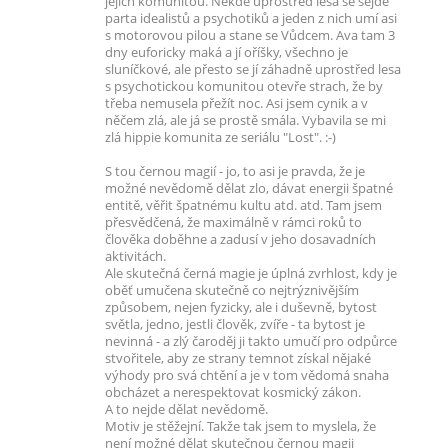
jejich komunitou. Někde uprostřed lesa se sejde
parta idealistů a psychotiků a jeden z nich umí asi
s motorovou pilou a stane se Vůdcem. Ava tam 3
dny euforicky maká a jí oříšky, všechno je
sluníčkové, ale přesto se jí záhadně uprostřed lesa
s psychotickou komunitou otevře strach, že by
třeba nemusela přežít noc. Asi jsem cynik a v
něčem zlá, ale já se prostě smála. Vybavila se mi
zlá hippie komunita ze seriálu "Lost". :-)
S tou černou magií - jo, to asi je pravda, že je
možné nevědomě dělat zlo, dávat energii špatné
entitě, věřit špatnému kultu atd. atd. Tam jsem
přesvědčená, že maximálně v rámci roků to
člověka doběhne a zadusí v jeho dosavadních
aktivitách.
Ale skutečná černá magie je úplná zvrhlost, kdy je
oběť umučena skutečně co nejtrýznivějším
způsobem, nejen fyzicky, ale i duševně, bytost
světla, jedno, jestli člověk, zvíře - ta bytost je
nevinná - a zlý čaroděj ji takto umučí pro odpůrce
stvořitele, aby ze strany temnot získal nějaké
výhody pro svá chtění a je v tom vědomá snaha
obcházet a nerespektovat kosmický zákon.
A to nejde dělat nevědomě.
Motiv je stěžejní. Takže tak jsem to myslela, že
není možné dělat skutečnou černou magii