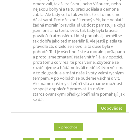
omezovali, tak šli za Šivou, nebo Višnuem, nebo
nějakou bohyní a ta tu práci udělala a démona
zabila. Ale tady se to tak zvrhlo, že si to musíme
dělat sami. Protože končí temný věk, kde neplatí
žádná morální pravidla. Já už dost pamatuji a když
jsem přišla na tento svět, tak tady byla krásná
poválečná atmosféra. Lidi si pomáhali, neměli se
tak dobře jako teď materiálně. Ale jestě platila ta
pravidla cti, drželo se slovo, a ta duše byla v
pohodě. Teď je všechno čisté a morální pošlapáno
a proto jsme zmatení. Naše vnitřní já je v opozici,
proti tomu co v realitě prožíváme. Zbytečně se
rozdělujeme a hádáme kvůli nedůležitým věcem.
A to zlo graduje a mění naše životy velmi rychlým
tempem. A po volbách se budeme všichni divit.
Ale máme naši mysl, tvůrčí sílu a máme možnost
se spojit a společně pracovat. I s našimi
staroslovanskými předky, kteří nám pomáhají, jak
se dá.
Odpovědět
« předchozí