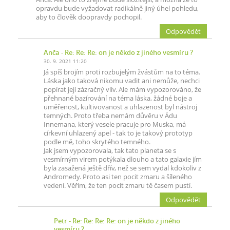
opravdu bude vyžadovat radikálně jiný úhel pohledu,
aby to člověk doopravdy pochopil.
Odpovědět
Anča
- Re: Re: Re: on je někdo z jiného vesmíru ?
30. 9. 2021 11:20
Já spíš brojím proti rozbujelým žvástům na to téma.
Láska jako taková nikomu vadit ani nemůže, nechci
popírat její zázračný vliv. Ale mám vypozorováno, že
přehnané bazírování na téma láska, žádné boje a
uměřenost, kultivovanost a uhlazenost byl nástroj
temných. Proto třeba nemám důvěru v Ádu
Innemana, který vesele pracuje pro Muska, má
církevní uhlazený apel - tak to je takový prototyp
podle mě, toho skrytého temného.
Jak jsem vypozorovala, tak tato planeta se s
vesmírným virem potýkala dlouho a tato galaxie jím
byla zasažená ještě dřív, než se sem vydal kdokoliv z
Andromedy. Proto asi ten pocit zmaru a šíleného
vedení. Věřím, že ten pocit zmaru tě časem pustí.
Odpovědět
Petr
- Re: Re: Re: Re: on je někdo z jiného
vesmíru ?