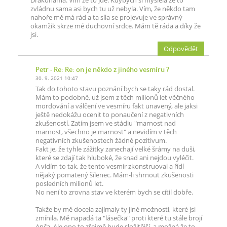
Drakonama. Vím že to jde. Kdybych si myslela že to
zvládnu sama asi bych tu už nebyla. Vím, že někdo tam
nahoře mě má rád a ta síla se projevuje ve správný
okamžik skrze mé duchovní srdce. Mám tě ráda a díky že
jsi.
Odpovědět
Petr
- Re: Re: on je někdo z jiného vesmíru ?
30. 9. 2021 10:47
Tak do tohoto stavu poznání bych se taky rád dostal.
Mám to podobně, už jsem z těch milionů let věčného
mordování a válčení ve vesmíru fakt unavený, ale jaksi
ještě nedokážu ocenit to ponaučení z negativních
zkušeností. Zatím jsem ve stádiu "marnost nad
marnost, všechno je marnost" a nevidím v těch
negativních zkušenostech žádné pozitivum.
Fakt je, že tyhle zážitky zanechají velké šrámy na duši,
které se zdají tak hluboké, že snad ani nejdou vyléčit.
A vidím to tak, že tento vesmír zkonstruoval a řídí
nějaký pomatený šílenec. Mám-li shrnout zkušenosti
posledních milionů let.
No není to zrovna stav ve kterém bych se cítil dobře.
Takže by mě docela zajímaly ty jiné možnosti, které jsi
zmínila. Mě napadá ta "lásečka" proti které tu stále brojí
Anča. Ale ono to zřejmě bude složitější, a možná že to