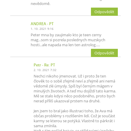
nevědomě.
Odpovědět
ANDREA
- PT
1. 10. 2021 9:16
Peter mna by zaujimalo kto je teen cerny
mag...som si pozrela poslednych muzskych
hosti...ale napada ma len ten astrolog.....
Odpovědět
Petr
- Re: PT
2. 10. 2021 7:32
Nechci nikoho jmenovat. Už i proto že ten
člověk to o sobě zřejmě neví a zřejmě ani nemá
vědomě zlé úmysly. Spíš byl černým mágem v
minulých životech. A teď mu dojíždí tato karma.
Mě se stalo kdysi něco podobného, proto bych
nerad příliš ukazoval prstem na druhé.
Jen jsem to bral jako illustraci toho, že Ava má
občas problémy s rozlišením lidí. Což je součást
karmy se kterou se potýká. Vlastně to párkrát i
sama zmínila.
Holt s tím pořád bojuje, se střídavými úspěchy.