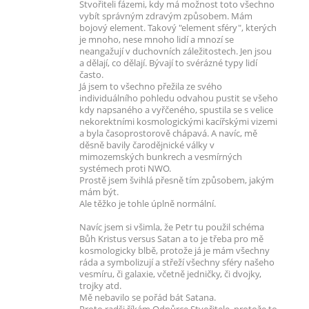
Stvořiteli fázemi, kdy má možnost toto všechno
vybít správným zdravým způsobem. Mám
bojový element. Takový "element sféry", kterých
je mnoho, nese mnoho lidí a mnozí se
neangažují v duchovních záležitostech. Jen jsou
a dělají, co dělají. Bývají to svérázné typy lidí
často.
Já jsem to všechno přežila ze svého
individuálního pohledu odvahou pustit se všeho
kdy napsaného a vyřčeného, spustila se s velice
nekorektními kosmologickými kacířskými vizemi
a byla časoprostorově chápavá. A navíc, mě
děsně bavily čarodějnické války v
mimozemských bunkrech a vesmírných
systémech proti NWO.
Prostě jsem švihlá přesně tím způsobem, jakým
mám být.
Ale těžko je tohle úplně normální.
Navíc jsem si všimla, že Petr tu použil schéma
Bůh Kristus versus Satan a to je třeba pro mě
kosmologicky blbě, protože já je mám všechny
ráda a symbolizují a střeží všechny sféry našeho
vesmíru, či galaxie, včetně jedničky, či dvojky,
trojky atd.
Mě nebavilo se pořád bát Satana.