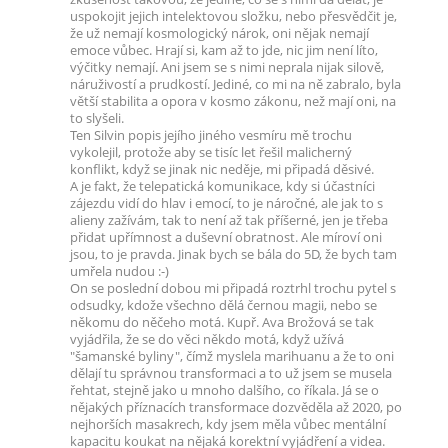
uspokojit jejich intelektovou složku, nebo přesvědčit je,
že už nemají kosmologický nárok, oni nějak nemají
emoce vůbec. Hrají si, kam až to jde, nic jim není líto,
výčitky nemají. Ani jsem se s nimi neprala nijak silově,
náruživostí a prudkostí. Jediné, co mi na ně zabralo, byla
větší stabilita a opora v kosmo zákonu, než mají oni, na
to slyšeli.
Ten Silvin popis jejího jiného vesmíru mě trochu
vykolejil, protože aby se tisíc let řešil malicherný
konflikt, když se jinak nic neděje, mi připadá děsivé.
A je fakt, že telepatická komunikace, kdy si účastníci
zájezdu vidí do hlav i emocí, to je náročné, ale jak to s
alieny zažívám, tak to není až tak příšerné, jen je třeba
přidat upřímnost a duševní obratnost. Ale míroví oni
jsou, to je pravda. Jinak bych se bála do 5D, že bych tam
umřela nudou :-)
On se poslední dobou mi připadá roztrhl trochu pytel s
odsudky, kdože všechno dělá černou magii, nebo se
někomu do něčeho motá. Kupř. Ava Brožová se tak
vyjádřila, že se do věci někdo motá, když užívá
"šamanské byliny", čímž myslela marihuanu a že to oni
dělají tu správnou transformaci a to už jsem se musela
řehtat, stejně jako u mnoho dalšího, co říkala. Já se o
nějakých příznacích transformace dozvěděla až 2020, po
nejhorších masakrech, kdy jsem měla vůbec mentální
kapacitu koukat na nějaká korektní vyjádření a videa.