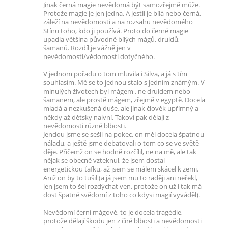
Jinak černá magie nevědomá být samozřejmě může.
Protože magie je jen jedna. A jestli je bílá nebo černá,
záleží na nevědomosti a na rozsahu nevědomého
Stínu toho, kdo ji používá. Proto do černé magie
upadla většina původně bílých mágů, druidů,
šamanů. Rozdíl je vážně jen v
nevědomosti/vědomosti dotyčného.
V jednom pořadu o tom mluvila i Silva, a já s tím
souhlasím. Mě se to jednou stalo s jedním známým. V
minulých životech byl mágem , ne druidem nebo
šamanem, ale prostě mágem, zřejmě v egyptě. Docela
mladá a nezkušená duše, ale jinak člověk upřímný a
někdy až dětsky naivní. Takoví pak dělají z
nevědomosti různé blbosti.
Jendou jsme se sešli na pokec, on měl docela špatnou
náladu, a ještě jsme debatovali o tom co se ve světě
děje. Přičemž on se hodně rozčílil, ne na mě, ale tak
nějak se obecně vzteknul, že jsem dostal
energetickou ťafku, až jsem se málem skácel k zemi.
Aniž on by to tušil (a já jsem mu to raději ani neřekl,
jen jsem to šel rozdýchat ven, protože on už i tak má
dost špatné svědomí z toho co kdysi magií vyváděl).
Nevědomí černí mágové, to je docela tragédie,
protože dělají škodu jen z čiré blbosti a nevědomosti