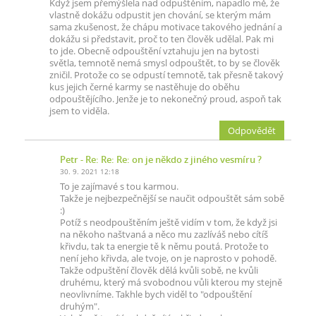
Když jsem přemýšlela nad odpuštěním, napadlo mě, že
vlastně dokážu odpustit jen chování, se kterým mám
sama zkušenost, že chápu motivace takového jednání a
dokážu si představit, proč to ten člověk udělal. Pak mi
to jde. Obecně odpouštění vztahuju jen na bytosti
světla, temnotě nemá smysl odpouštět, to by se člověk
zničil. Protože co se odpustí temnotě, tak přesně takový
kus jejich černé karmy se nastěhuje do oběhu
odpouštějícího. Jenže je to nekonečný proud, aspoň tak
jsem to viděla.
Odpovědět
Petr
- Re: Re: Re: on je někdo z jiného vesmíru ?
30. 9. 2021 12:18
To je zajímavé s tou karmou.
Takže je nejbezpečnější se naučit odpouštět sám sobě
:)
Potíž s neodpouštěním ještě vidím v tom, že když jsi
na někoho naštvaná a něco mu zazlíváš nebo cítíš
křivdu, tak ta energie tě k němu poutá. Protože to
není jeho křivda, ale tvoje, on je naprosto v pohodě.
Takže odpuštění člověk dělá kvůli sobě, ne kvůli
druhému, který má svobodnou vůli kterou my stejně
neovlivníme. Takhle bych viděl to "odpouštění
druhým".