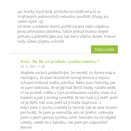
ps: dráčky bych bral, protože na rozdíl od psů (a
trojhlavých jednorožců) nebudou pouštět chlupy po
celém bytě :-)))
Už dnes si kdekdo domů pořídí varana nebo nějakou
jinou přerostlou ještěrku. Takže pokud budou stejně
přítulní a přátelští jako psi, tak beru všema deseti. Pokud
tedy vůbec půjdou ochočit.
Odpovědět
Anča
- Re: Re: on je někdo z jiného vesmíru ?
30. 9. 2021 11:36
Majitele varanů podezřívám, že nevědí, co doma mají a
nechápou, že plazi skutečně nemají emoce a nejsou
schopní milovat svého páníčka. Nebo jsou historky, jak
se paní radovala, že se její had škrtič hezky natáhl vedle
ní na posteli, viděla v tom prohloubení vztahu mezi ní a
hadem a pak jí zoolog vysvětlil, že ten had si jí měří, jestli
už je delší, než ona, jestli už jí může slupnout :-)
Když jsem v duchu vraždila ty temné, tak se zase musím
pochválit, že jsem je nemučila, ani nic jiného, usilovala
jsem o jejich jasnou rychlou smrt. Nemám na ně nějaké
vzteky, neleží mi v žaludku, tak jsem jim odpustila?
Nevím.