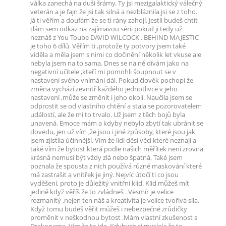
válka zanechá na duši šrámy. Ty jsi mezigalaktický válečný
veterán a je fajn že jsi tak silná a nezbláznila jsi se z toho.
Já ti věřím a doufám že se ti rány zahojí. Jestli budeš chtít
dám sem odkaz na zajímavou sérii pokud ji tedy už
neznáš z You Toube DAVID WILCOCK . BEHIND MAJESTIC
je toho 6 dílů. Věřím ti ,protože ty potvory jsem také
viděla a měla jsem s nimi co dočinění několik let vkuse ale
nebyla jsem na to sama. Dnes se na ně dívám jako na
negativní učitele ,kteří mi pomohli šoupnout se v
nastavení svého vnímání dál. Pokud člověk pochopí že
změna vychází zevnitř každého jednotlivce v jeho
nastavení ,může se změnit i jeho okolí. Naučila jsem se
odprostit se od vlastního chtění a stala se pozorovatelem
událostí, ale že mi to trvalo. Už jsem z těch bojů byla
unavená. Emoce mám a kdyby nebylo zbytí tak ubránit se
dovedu, jen už vím ,že jsou i jiné způsoby, které jsou jak
jsem zjistila účinnější. Vím že lidi děsí věci které neznají a
také vím že bytost která podle našich měřítek není zrovna
krásná nemusí být vždy zlá nebo špatná, Také jsem
poznala že spousta z nich používá různé maskování které
má zastrašit a vnitřek je jiný. Nejvíc útočí ti co jsou
vyděšení, proto je důležitý vnitřní klid. Klid můžeš mít
jedině když věříš že to zvládneš . Vesmír je velice
rozmanitý ,nejen ten náš a kreativita je velice tvořivá síla.
Když tomu budeš věřit můžeš i nebezpečné zrůdičky
proměnit v neškodnou bytost .Mám vlastní zkušenost s