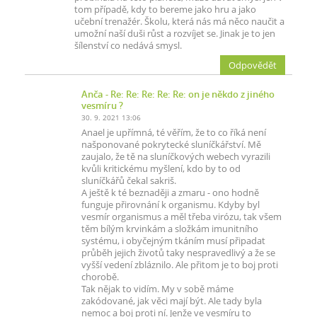
tom případě, kdy to bereme jako hru a jako
učební trenažér. Školu, která nás má něco naučit a
umožní naší duši růst a rozvíjet se. Jinak je to jen
šílenství co nedává smysl.
Odpovědět
Anča
- Re: Re: Re: Re: Re: on je někdo z jiného
vesmíru ?
30. 9. 2021 13:06
Anael je upřímná, té věřím, že to co říká není
našponované pokrytecké sluníčkářství. Mě
zaujalo, že tě na sluníčkových webech vyrazili
kvůli kritickému myšlení, kdo by to od
sluníčkářů čekal sakriš.
A ještě k té beznaději a zmaru - ono hodně
funguje přirovnání k organismu. Kdyby byl
vesmír organismus a měl třeba virózu, tak všem
těm bílým krvinkám a složkám imunitního
systému, i obyčejným tkáním musí připadat
průběh jejich životů taky nespravedlivý a že se
vyšší vedení zbláznilo. Ale přitom je to boj proti
chorobě.
Tak nějak to vidím. My v sobě máme
zakódované, jak věci mají být. Ale tady byla
nemoc a boj proti ní. Jenže ve vesmíru to