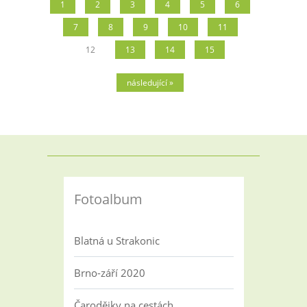
1
2
3
4
5
6
7
8
9
10
11
12
13
14
15
následující »
Fotoalbum
Blatná u Strakonic
Brno-září 2020
Čarodějky na cestách