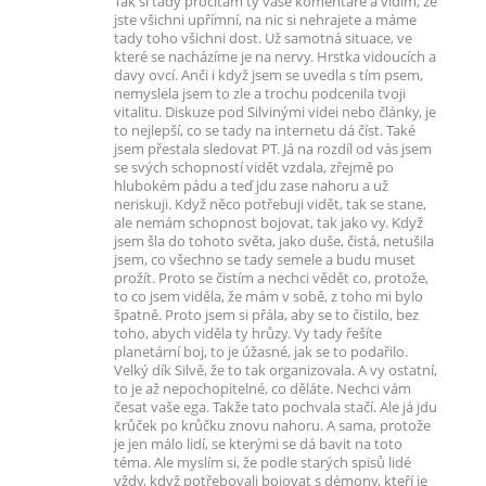
Tak si tady pročítám ty vaše komentáře a vidím, že
jste všichni upřímní, na nic si nehrajete a máme
tady toho všichni dost. Už samotná situace, ve
které se nacházíme je na nervy. Hrstka vidoucích a
davy ovcí. Anči i když jsem se uvedla s tím psem,
nemyslela jsem to zle a trochu podcenila tvoji
vitalitu. Diskuze pod Silvinými videi nebo články, je
to nejlepší, co se tady na internetu dá číst. Také
jsem přestala sledovat PT. Já na rozdíl od vás jsem
se svých schopností vidět vzdala, zřejmě po
hlubokém pádu a teď jdu zase nahoru a už
neriskuji. Když něco potřebuji vidět, tak se stane,
ale nemám schopnost bojovat, tak jako vy. Když
jsem šla do tohoto světa, jako duše, čistá, netušila
jsem, co všechno se tady semele a budu muset
prožít. Proto se čistím a nechci vědět co, protože,
to co jsem viděla, že mám v sobě, z toho mi bylo
špatně. Proto jsem si přála, aby se to čistilo, bez
toho, abych viděla ty hrůzy. Vy tady řešíte
planetární boj, to je úžasné, jak se to podařilo.
Velký dík Silvě, že to tak organizovala. A vy ostatní,
to je až nepochopitelné, co děláte. Nechci vám
česat vaše ega. Takže tato pochvala stačí. Ale já jdu
krůček po krůčku znovu nahoru. A sama, protože
je jen málo lidí, se kterými se dá bavit na toto
téma. Ale myslím si, že podle starých spisů lidé
vždy, když potřebovali bojovat s démony, kteří je