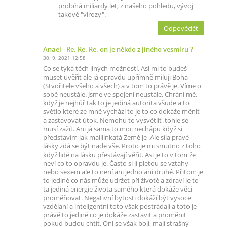
probíhá miliardy let, z našeho pohledu, vývoj
takové "virozy".
Odpovědět
Anael
- Re: Re: Re: on je někdo z jiného vesmíru ?
30. 9. 2021 12:58
Co se týká těch jiných možností. Asi mi to budeš
muset uvěřit ale já opravdu upřímně miluji Boha
(Stvořitele všeho a všech) a v tom to právě je. Víme o
sobě neustále. Jsme ve spojení neustále. Chrání mě,
když je nejhůř tak to je jediná autorita všude a to
světlo které ze mně vychází to je to co dokáže měnit
a zastavovat útok. Nemohu to vysvětlit ,tohle se
musí zažít. Ani já sama to moc nechápu když si
představím jak malilinkatá Země je .Ale síla pravé
lásky zdá se být nade vše. Proto je mi smutno z toho
když lidé na lásku přestávají věřit. Asi je to v tom že
neví co to opravdu je. Často si jí pletou se vztahy
nebo sexem ale to není ani jedno ani druhé. Přitom je
to jediné co nás může udržet při životě a zdraví je to
ta jediná energie života samého která dokáže věci
proměňovat. Negativní bytosti dokáží být vysoce
vzdělaní a inteligentní toto však postrádají a toto je
právě to jediné co je dokáže zastavit a proměnit
pokud budou chtít. Oni se však bojí, mají strašný