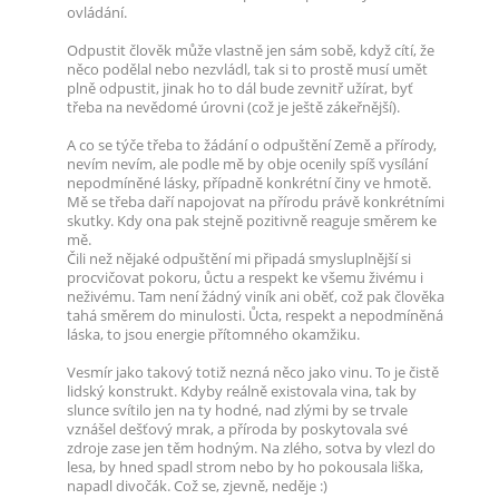
ovládání.
Odpustit člověk může vlastně jen sám sobě, když cítí, že
něco podělal nebo nezvládl, tak si to prostě musí umět
plně odpustit, jinak ho to dál bude zevnitř užírat, byť
třeba na nevědomé úrovni (což je ještě zákeřnější).
A co se týče třeba to žádání o odpuštění Země a přírody,
nevím nevím, ale podle mě by obje ocenily spíš vysílání
nepodmíněné lásky, případně konkrétní činy ve hmotě.
Mě se třeba daří napojovat na přírodu právě konkrétními
skutky. Kdy ona pak stejně pozitivně reaguje směrem ke
mě.
Čili než nějaké odpuštění mi připadá smysluplnější si
procvičovat pokoru, ůctu a respekt ke všemu živému i
neživému. Tam není žádný viník ani oběť, což pak člověka
tahá směrem do minulosti. Ůcta, respekt a nepodmíněná
láska, to jsou energie přítomného okamžiku.
Vesmír jako takový totiž nezná něco jako vinu. To je čistě
lidský konstrukt. Kdyby reálně existovala vina, tak by
slunce svítilo jen na ty hodné, nad zlými by se trvale
vznášel dešťový mrak, a příroda by poskytovala své
zdroje zase jen těm hodným. Na zlého, sotva by vlezl do
lesa, by hned spadl strom nebo by ho pokousala liška,
napadl divočák. Což se, zjevně, neděje :)