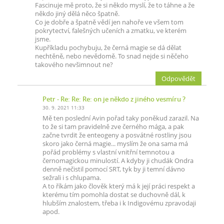
Fascinuje mě proto, že si někdo myslí, že to táhne a že
někdo jiný dělá něco špatně.
Co je dobře a špatně vědí jen nahoře ve všem tom
pokrytectví, falešných učeních a zmatku, ve kterém
jsme.
Kupříkladu pochybuju, že černá magie se dá dělat
nechtěně, nebo nevědomě. To snad nejde si něčeho
takového nevšimnout ne?
Odpovědět
Petr
- Re: Re: Re: on je někdo z jiného vesmíru ?
30. 9. 2021 11:33
Mě ten poslední Avin pořad taky poněkud zarazil. Na
to že si tam pravidelně zve černého mága, a pak
začne tvrdit že enteogeny a posvátné rostliny jsou
skoro jako černá magie... myslím že ona sama má
pořád problémy s vlastní vnitřní temnotou a
černomagickou minulostí. A kdyby ji chudák Ondra
denně nečistil pomocí SRT, tyk by ji temní dávno
sežrali i s chlupama.
A to říkám jako člověk který má k její práci respekt a
kterému tím pomohla dostat se duchovně dál, k
hlubším znalostem, třeba i k Indigovému zpravodaji
apod.