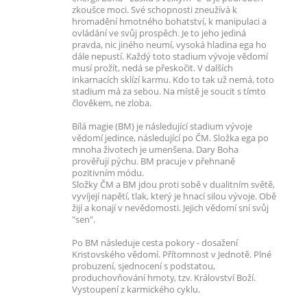
zkoušce moci. Své schopnosti zneužívá k
hromadění hmotného bohatství, k manipulaci a
ovládání ve svůj prospěch. Je to jeho jediná
pravda, nic jiného neumí, vysoká hladina ega ho
dále nepustí. Každý toto stadium vývoje vědomí
musí prožít, nedá se přeskočit. V dalších
inkarnacích sklízí karmu. Kdo to tak už nemá, toto
stadium má za sebou. Na místě je soucit s tímto
člověkem, ne zloba.
Bílá magie (BM) je následující stadium vývoje
vědomí jedince, následující po ČM. Složka ega po
mnoha životech je umenšena. Dary Boha
prověřují pýchu. BM pracuje v přehnaně
pozitivním módu.
Složky ČM a BM jdou proti sobě v dualitním světě,
vyvíjejí napětí, tlak, který je hnací silou vývoje. Obě
žijí a konají v nevědomosti. Jejich vědomí sní svůj
"sen".
Po BM následuje cesta pokory - dosažení
Kristovského vědomí. Přítomnost v Jednotě. Plné
probuzení, sjednocení s podstatou,
produchovňování hmoty, tzv. Království Boží.
Vystoupení z karmického cyklu.