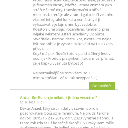
Proto radši říkám Odpůrce Stvořitele, protože to
je fenomén nicoty, kdežto Satana vnímám jako
strážce černé díry, transformační a ničivé
mocnosti, která je ale v rámci galaxie, či vesmíru,
vlastně integrální funkcí a nemá smysl ji
vyhazovat a je fajn s ním být zadobře.
Kdežto s umrtvující rozemlívací tendencí přes
nějaké nekrozní ještěří úchylárny Odpůrce
Stvořitele - nemoc, destrukce, nicota - to nejde
být zadobře a je vysoce rizikové si na to jakkoliv
přivykat.
Když má pak člověk toto v palici a šílený lesk v
očích jak Frodo s prstýnkem, tak si musí přiznat,
že je kapku vyšinutá bytost :-)
Nejnormálnější na tom všem jsou
mimozemšťani. Ač to tak nevypadá. :-)
Odpovědět
Anča
- Re: Re: on je někdo z jiného vesmíru ?
30. 9. 2021 11:01
Děkuji Anael. Taky se čím dál víc stavím do role
pozorovatele, bojů už je minimum. Nejprudší teror si
dovolili 2015/16, pak 2019, od r. 2020 výrazně slábnou a
tento rok zdá se už konečně skončili. S Draky jsem měla
zkušenost takovou, že jediné, co se s nimi dá dělat, je