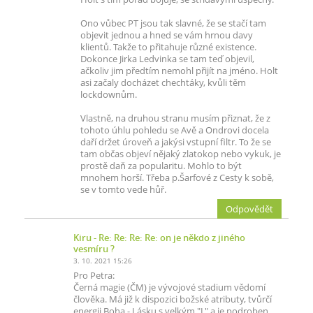
Ono vůbec PT jsou tak slavné, že se stačí tam
objevit jednou a hned se vám hrnou davy
klientů. Takže to přitahuje různé existence.
Dokonce Jirka Ledvinka se tam teď objevil,
ačkoliv jim předtím nemohl přijít na jméno. Holt
asi začaly docházet chechtáky, kvůli těm
lockdownům.
Vlastně, na druhou stranu musím přiznat, že z
tohoto úhlu pohledu se Avě a Ondrovi docela
daří držet úroveň a jakýsi vstupní filtr. To že se
tam občas objeví nějaký zlatokop nebo vykuk, je
prostě daň za popularitu. Mohlo to být
mnohem horší. Třeba p.Šarfové z Cesty k sobě,
se v tomto vede hůř.
Odpovědět
Kiru
- Re: Re: Re: Re: on je někdo z jiného
vesmíru ?
3. 10. 2021 15:26
Pro Petra:
Černá magie (ČM) je vývojové stadium vědomí
člověka. Má již k dispozici božské atributy, tvůrčí
energii Boha - Lásku s velkým "L" a je podroben