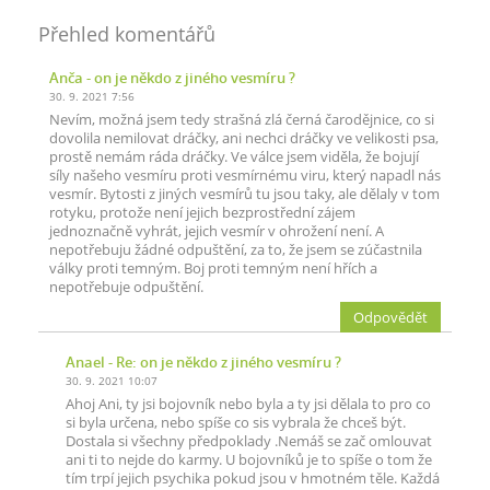
Přehled komentářů
Anča
- on je někdo z jiného vesmíru ?
30. 9. 2021 7:56
Nevím, možná jsem tedy strašná zlá černá čarodějnice, co si
dovolila nemilovat dráčky, ani nechci dráčky ve velikosti psa,
prostě nemám ráda dráčky. Ve válce jsem viděla, že bojují
síly našeho vesmíru proti vesmírnému viru, který napadl nás
vesmír. Bytosti z jiných vesmírů tu jsou taky, ale dělaly v tom
rotyku, protože není jejich bezprostřední zájem
jednoznačně vyhrát, jejich vesmír v ohrožení není. A
nepotřebuju žádné odpuštění, za to, že jsem se zúčastnila
války proti temným. Boj proti temným není hřích a
nepotřebuje odpuštění.
Odpovědět
Anael
- Re: on je někdo z jiného vesmíru ?
30. 9. 2021 10:07
Ahoj Ani, ty jsi bojovník nebo byla a ty jsi dělala to pro co
si byla určena, nebo spíše co sis vybrala že chceš být.
Dostala si všechny předpoklady .Nemáš se zač omlouvat
ani ti to nejde do karmy. U bojovníků je to spíše o tom že
tím trpí jejich psychika pokud jsou v hmotném těle. Každá