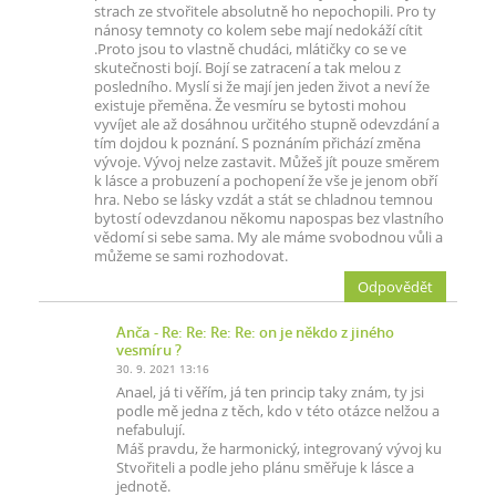
strach ze stvořitele absolutně ho nepochopili. Pro ty
nánosy temnoty co kolem sebe mají nedokáží cítit
.Proto jsou to vlastně chudáci, mlátičky co se ve
skutečnosti bojí. Bojí se zatracení a tak melou z
posledního. Myslí si že mají jen jeden život a neví že
existuje přeměna. Že vesmíru se bytosti mohou
vyvíjet ale až dosáhnou určitého stupně odevzdání a
tím dojdou k poznání. S poznáním přichází změna
vývoje. Vývoj nelze zastavit. Můžeš jít pouze směrem
k lásce a probuzení a pochopení že vše je jenom obří
hra. Nebo se lásky vzdát a stát se chladnou temnou
bytostí odevzdanou někomu napospas bez vlastního
vědomí si sebe sama. My ale máme svobodnou vůli a
můžeme se sami rozhodovat.
Odpovědět
Anča
- Re: Re: Re: Re: on je někdo z jiného
vesmíru ?
30. 9. 2021 13:16
Anael, já ti věřím, já ten princip taky znám, ty jsi
podle mě jedna z těch, kdo v této otázce nelžou a
nefabulují.
Máš pravdu, že harmonický, integrovaný vývoj ku
Stvořiteli a podle jeho plánu směřuje k lásce a
jednotě.