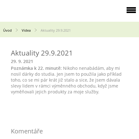
Úvod
Videa
Aktuality 29.9.2021
Aktuality 29.9.2021
29. 9. 2021
Poznámka k 22. minutě:
Nikoho nenabádám, aby mi
nosil dárky do studia. Jen jsem to použila jako příklad
toho, co se mi pár krát již stalo a sice, že jsem dávala
slevy lidem v rámci výměnného obchodu, když jsme
vyměňovali jejich produkty za moje služby.
Komentáře