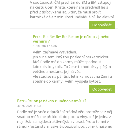
V současnosti ČM přechází do BM a BM vstupují
na cestu učení Krista, které nám předvedl Ježíš
před 2 tisícovkami let. S tím, že musí projít
karmické děje z minulosti. Individuální i kolektivní.
Odpovědět
Petr
- Re: Re: Re: Re: Re: on je někdo z jiného
vesmíru ?
3. 10. 2021 16:06
Velmi zajímavé vysvětlení.
Jen si nejsem jistý tou poslední bezkarmickou
fází. Podle mě do karmy může spadnout
kdokoliv kdykoliv. To že se to hodně vyspělým
většinou nestane, je jiná věc.
Ale stačí se na pár tisíc let inkarnovat na Zemi a
spadne do karmy i velmi vyspělá bytost.
Odpovědět
Petr
- Re: on je někdo z jiného vesmíru ?
30. 9. 2021 11:08
Podle mě je Ančo odpuštění zrádná věc, protože se z něj
snadno můžeme překlopit do pocitu viny, což je jedna z
nejnižších a nejdestruktivnějších vibrací. Proto temní v
rámci křesťanství masivně používali pocit viny k našemu