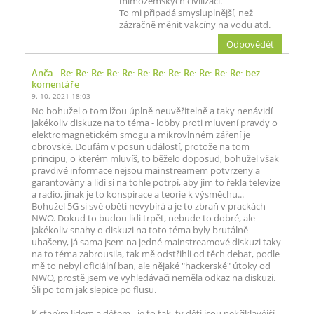
mimozemských civilizací.
To mi připadá smysluplnější, než
zázračně měnit vakcíny na vodu atd.
Odpovědět
Anča
- Re: Re: Re: Re: Re: Re: Re: Re: Re: Re: Re: Re: bez
komentáře
9. 10. 2021 18:03
No bohužel o tom lžou úplně neuvěřitelně a taky nenávidí
jakékoliv diskuze na to téma - lobby proti mluvení pravdy o
elektromagnetickém smogu a mikrovlnném záření je
obrovské. Doufám v posun událostí, protože na tom
principu, o kterém mluvíš, to běželo doposud, bohužel však
pravdivé informace nejsou mainstreamem potvrzeny a
garantovány a lidi si na tohle potrpí, aby jim to řekla televize
a radio, jinak je to konspirace a teorie k výsměchu...
Bohužel 5G si své oběti nevybírá a je to zbraň v prackách
NWO. Dokud to budou lidi trpět, nebude to dobré, ale
jakékoliv snahy o diskuzi na toto téma byly brutálně
uhašeny, já sama jsem na jedné mainstreamové diskuzi taky
na to téma zabrousila, tak mě odstřihli od těch debat, podle
mě to nebyl oficiální ban, ale nějaké "hackerské" útoky od
NWO, prostě jsem ve vyhledávači neměla odkaz na diskuzi.
Šli po tom jak slepice po flusu.
K starým lidem a dětem - je to tak, ty děti jsou nekřiklavější