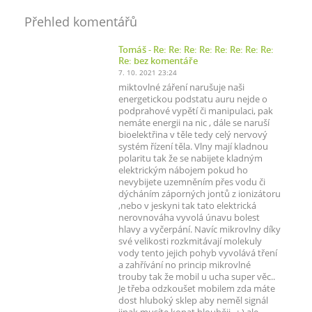
Přehled komentářů
Tomáš
- Re: Re: Re: Re: Re: Re: Re: Re:
Re: bez komentáře
7. 10. 2021 23:24
miktovlné záření narušuje naši
energetickou podstatu auru nejde o
podprahové vypětí či manipulaci, pak
nemáte energii na nic , dále se naruší
bioelektřina v těle tedy celý nervový
systém řízení těla. Vlny mají kladnou
polaritu tak že se nabijete kladným
elektrickým nábojem pokud ho
nevybijete uzemněním přes vodu či
dýcháním záporných jontů z ionizátoru
,nebo v jeskyni tak tato elektrická
nerovnováha vyvolá únavu bolest
hlavy a vyčerpání. Navíc mikrovlny díky
své velikosti rozkmitávají molekuly
vody tento jejich pohyb vyvolává tření
a zahřívání no princip mikrovlné
trouby tak že mobil u ucha super věc..
Je třeba odzkoušet mobilem zda máte
dost hluboký sklep aby neměl signál