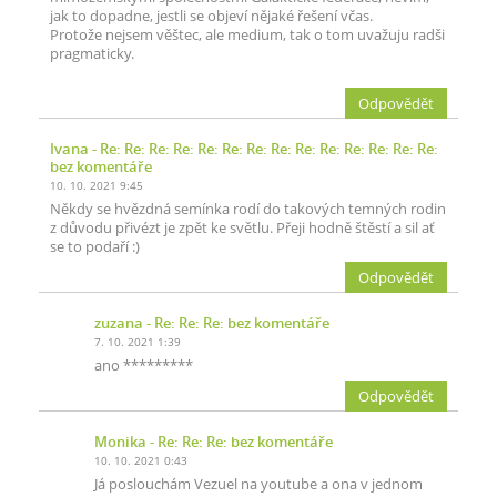
jak to dopadne, jestli se objeví nějaké řešení včas.
Protože nejsem věštec, ale medium, tak o tom uvažuju radši
pragmaticky.
Odpovědět
Ivana
- Re: Re: Re: Re: Re: Re: Re: Re: Re: Re: Re: Re: Re: Re:
bez komentáře
10. 10. 2021 9:45
Někdy se hvězdná semínka rodí do takových temných rodin
z důvodu přivézt je zpět ke světlu. Přeji hodně štěstí a sil ať
se to podaří :)
Odpovědět
zuzana
- Re: Re: Re: bez komentáře
7. 10. 2021 1:39
ano *********
Odpovědět
Monika
- Re: Re: Re: bez komentáře
10. 10. 2021 0:43
Já poslouchám Vezuel na youtube a ona v jednom