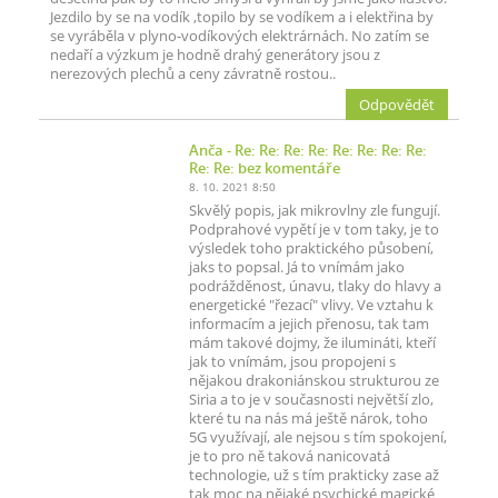
Jezdilo by se na vodík ,topilo by se vodíkem a i elektřina by
se vyráběla v plyno-vodíkových elektrárnách. No zatím se
nedaří a výzkum je hodně drahý generátory jsou z
nerezových plechů a ceny závratně rostou..
Odpovědět
Anča
- Re: Re: Re: Re: Re: Re: Re: Re:
Re: Re: bez komentáře
8. 10. 2021 8:50
Skvělý popis, jak mikrovlny zle fungují.
Podprahové vypětí je v tom taky, je to
výsledek toho praktického působení,
jaks to popsal. Já to vnímám jako
podrážděnost, únavu, tlaky do hlavy a
energetické "řezací" vlivy. Ve vztahu k
informacím a jejich přenosu, tak tam
mám takové dojmy, že ilumináti, kteří
jak to vnímám, jsou propojeni s
nějakou drakoniánskou strukturou ze
Siria a to je v současnosti největší zlo,
které tu na nás má ještě nárok, toho
5G využívají, ale nejsou s tím spokojení,
je to pro ně taková nanicovatá
technologie, už s tím prakticky zase až
tak moc na nějaké psychické magické