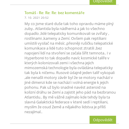
Odpovědět
Tomáš
- Re: Re: Re: bez komentáře
7. 10. 2021 20:52
My co jsme staré duše tak toho opravdu máme plný
zuby.. Atlantida byla nádherná a jak to všechno
dopadlo ,lidé telepaticky komunikovali se zvířaty ,
rostlinami ,kameny a Zemí. Ovšem pak reptiliani
umístili vysilač na měsíc ,přesněji rušičku telepatické
komunikace a lidé tuto schopnost ztratili ,bez
napojení lidí na stvoření se začala šířit temnota.. I v
Hyperborei to tak dopadlo navíc kosmické talíře v
kterých kolonizovali zemi i všechna jejich
mimozemská technologie byla ovládána telepaticky
tak byla k ničemu. Rusové údajně jeden talíř vykopali
,ale nenašli motory závěr byl že se motory nachází v
jiné dimenzi kde se nachází i volná energie k jejich
pohonu. Pak už bylo snadné navést asteroid na
kolizní dráhu se Zemí a zajistit jeho pád na bezbranou
Atlantidu.. By mě vážně zajímalo kde tehdy byla ta
slavná Galaktická federace v které sedí i reptiliani,
myslím že osud Země a nějakého lidstva je příliš
nezajímal..
Odpovědět