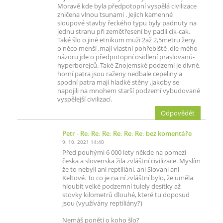
Moravě kde byla předpotopní vyspělá civilizace
zničena vlnou tsunami . Jejich kamenné
sloupové stavby řeckého typu byly padnuty na
jednu stranu při zemětřesení by padli cik-cak.
Také šlo o jiné etnikum muži 2až 2,5metru ženy
o něco menší ,mají vlastní pohřebiště ,dle mého
názoru jde o předpotopní osidlení praslovanú-
hyperborejců. Také Znojemské podzemí je divné,
horní patra jsou raženy nedbale cepeliny a
spodní patra mají hladké stěny ,jakoby se
napojili na mnohem starší podzemí vybudované
vyspělejší civilizací.
Odpovědět
Petr
- Re: Re: Re: Re: Re: Re: bez komentáře
9. 10. 2021 14:40
Před pouhými 6 000 lety někde na pomezí
česka a slovenska žila zvláštní civilizace. Myslím
že to nebyli ani reptiliáni, ani Slovani ani
Keltové. To co je na ní zvláštní bylo, že uměla
hloubit velké podzemní tulely desítky až
stovky kilometrů dlouhé, které tu doposud
jsou (využívány reptiliány?)
Nemáš ponětí o koho šlo?