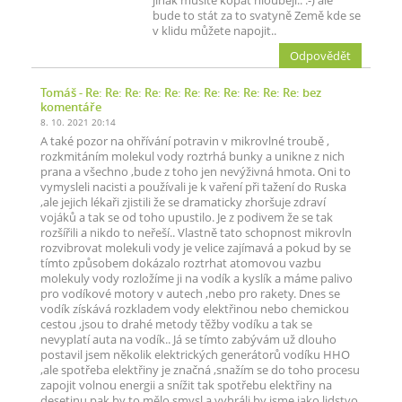
jinak musíte kopat hlouběji.. :-) ale
bude to stát za to svatyně Země kde se
v klidu můžete napojit..
Odpovědět
Tomáš
- Re: Re: Re: Re: Re: Re: Re: Re: Re: Re: Re: bez
komentáře
8. 10. 2021 20:14
A také pozor na ohřívání potravin v mikrovlné troubě ,
rozkmitáním molekul vody roztrhá bunky a unikne z nich
prana a všechno ,bude z toho jen nevýživná hmota. Oni to
vymysleli nacisti a používali je k vaření při tažení do Ruska
,ale jejich lékaři zjistili že se dramaticky zhoršuje zdraví
vojáků a tak se od toho upustilo. Je z podivem že se tak
rozšířili a nikdo to neřeší.. Vlastně tato schopnost mikrovln
rozvibrovat molekuli vody je velice zajímavá a pokud by se
tímto způsobem dokázalo roztrhat atomovou vazbu
molekuly vody rozložíme ji na vodík a kyslík a máme palivo
pro vodíkové motory v autech ,nebo pro rakety. Dnes se
vodík získává rozkladem vody elektřinou nebo chemickou
cestou ,jsou to drahé metody těžby vodíku a tak se
nevyplatí auta na vodík.. Já se tímto zabývám už dlouho
postavil jsem několik elektrických generátorů vodíku HHO
,ale spotřeba elektřiny je značná ,snažím se do toho procesu
zapojit volnou energii a snížit tak spotřebu elektřiny na
desetinu pak by to mělo smysl a vyhráli by jsme jako lidstvo.