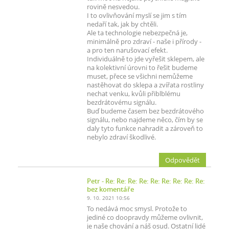
rovině nesvedou.
I to ovlivňování myslí se jim s tím
nedaří tak, jak by chtěli.
Ale ta technologie nebezpečná je,
minimálně pro zdraví - naše i přírody -
a pro ten narušovací efekt.
Individuálně to jde vyřešit sklepem, ale
na kolektivní úrovni to řešit budeme
muset, přece se všichni nemůžeme
nastěhovat do sklepa a zvířata rostliny
nechat venku, kvůli přiblblému
bezdrátovému signálu.
Buď budeme časem bez bezdrátového
signálu, nebo najdeme něco, čím by se
daly tyto funkce nahradit a zároveň to
nebylo zdraví škodlivé.
Odpovědět
Petr
- Re: Re: Re: Re: Re: Re: Re: Re: Re:
bez komentáře
9. 10. 2021 10:56
To nedává moc smysl. Protože to
jediné co doopravdy můžeme ovlivnit,
je naše chování a náš osud. Ostatní lidé