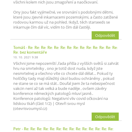
všichni kolem nich jsou zmagoření a naočkovaní.
Ony jsou fakt vyjímečné, ve srovnání s podobnými dětmi,
které jsou zjevně inkarnacemi pozemskými, a často zatížené
rodovou karmou už na pohled. Ikdyž, těch starseeds se
inkarnuje čím dál víc, vidím to čím dál častěji.
Odpovědět
Tomáš
- Re: Re: Re: Re: Re: Re: Re: Re: Re: Re: Re: Re: Re: Re:
Re: bez komentáře
10. 10. 2021 9:38
Všichni jsme nepozemští ,řada přišla z vyšších světů si zahrát
hru na smrtelníky , ono je totiž dost nuda, když jste
nesmrtelnej a všechno víte co chcete dál dělat... Pokud ty
holčičky tady mají důležitý úkol budou ochráněny , pokud
ne stane se co se má stát.. Doufal jsem že ta nebezpečnost
vakcin není až tak velká a bude naděje , ovšem závěry
konference německých patologů mluví jasně..
Konference patologů: Negativní vliv covid očkování na
lidskou tkáň (část 1/2) | Otevři svou mysl
(otevrisvoumysl.cz)
Odpovědět
Petr
- Re: Re: Re: Re: Re: Re: Re: Re: Re: Re: Re: Re: Re: Re: