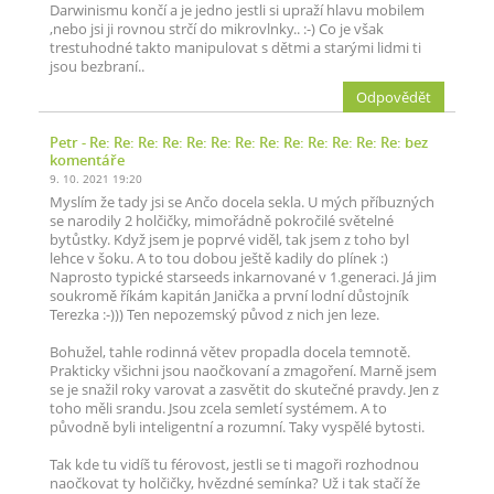
Darwinismu končí a je jedno jestli si upraží hlavu mobilem
,nebo jsi ji rovnou strčí do mikrovlnky.. :-) Co je však
trestuhodné takto manipulovat s dětmi a starými lidmi ti
jsou bezbraní..
Odpovědět
Petr
- Re: Re: Re: Re: Re: Re: Re: Re: Re: Re: Re: Re: Re: bez
komentáře
9. 10. 2021 19:20
Myslím že tady jsi se Ančo docela sekla. U mých příbuzných
se narodily 2 holčičky, mimořádně pokročilé světelné
bytůstky. Když jsem je poprvé viděl, tak jsem z toho byl
lehce v šoku. A to tou dobou ještě kadily do plínek :)
Naprosto typické starseeds inkarnované v 1.generaci. Já jim
soukromě říkám kapitán Janička a první lodní důstojník
Terezka :-))) Ten nepozemský původ z nich jen leze.
Bohužel, tahle rodinná větev propadla docela temnotě.
Prakticky všichni jsou naočkovaní a zmagoření. Marně jsem
se je snažil roky varovat a zasvětit do skutečné pravdy. Jen z
toho měli srandu. Jsou zcela semletí systémem. A to
původně byli inteligentní a rozumní. Taky vyspělé bytosti.
Tak kde tu vidíš tu férovost, jestli se ti magoři rozhodnou
naočkovat ty holčičky, hvězdné semínka? Už i tak stačí že