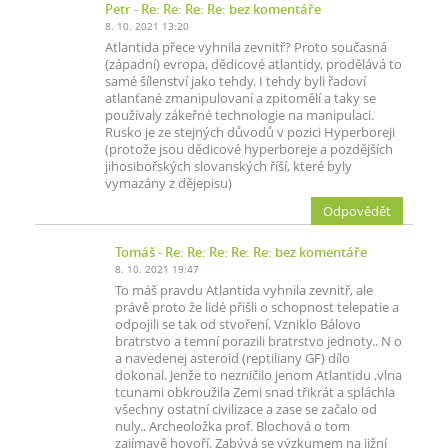
Petr
- Re: Re: Re: Re: bez komentáře
8. 10. 2021 13:20
Atlantida přece vyhnila zevnitř? Proto současná
(západní) evropa, dědicové atlantidy, prodělává to
samé šílenství jako tehdy. I tehdy byli řadoví
atlanťané zmanipulovaní a zpitomělí a taky se
používaly zákeřné technologie na manipulaci.
Rusko je ze stejných důvodů v pozici Hyperboreji
(protože jsou dědicové hyperboreje a pozdějších
jihosibořských slovanských říší, které byly
vymazány z dějepisu)
Odpovědět
Tomáš
- Re: Re: Re: Re: Re: bez komentáře
8. 10. 2021 19:47
To máš pravdu Atlantida vyhnila zevnitř, ale
právě proto že lidé přišli o schopnost telepatie a
odpojili se tak od stvoření. Vzniklo Bálovo
bratrstvo a temní porazili bratrstvo jednoty.. N o
a navedenej asteroid (reptiliany GF) dílo
dokonal. Jenže to nezničilo jenom Atlantidu ,vlna
tcunami obkroužila Zemi snad třikrát a spláchla
všechny ostatní civilizace a zase se začalo od
nuly.. Archeoložka prof. Blochová o tom
zajímavě hovoří. Zabývá se výzkumem na jižní