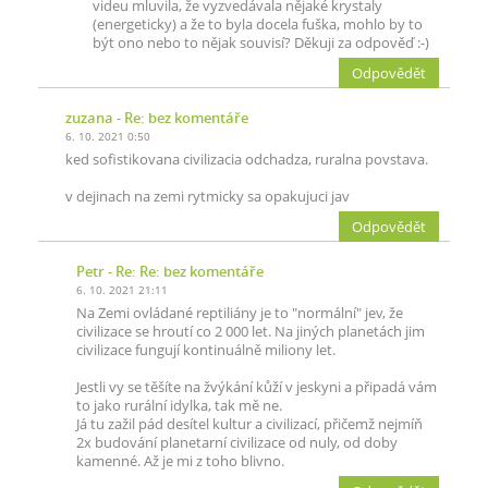
videu mluvila, že vyzvedávala nějaké krystaly
(energeticky) a že to byla docela fuška, mohlo by to
být ono nebo to nějak souvisí? Děkuji za odpověď :-)
Odpovědět
zuzana
- Re: bez komentáře
6. 10. 2021 0:50
ked sofistikovana civilizacia odchadza, ruralna povstava.
v dejinach na zemi rytmicky sa opakujuci jav
Odpovědět
Petr
- Re: Re: bez komentáře
6. 10. 2021 21:11
Na Zemi ovládané reptiliány je to "normální" jev, že
civilizace se hroutí co 2 000 let. Na jiných planetách jim
civilizace fungují kontinuálně miliony let.
Jestli vy se těšíte na žvýkání kůží v jeskyni a připadá vám
to jako rurální idylka, tak mě ne.
Já tu zažil pád desítel kultur a civilizací, přičemž nejmíň
2x budování planetarní civilizace od nuly, od doby
kamenné. Až je mi z toho blivno.