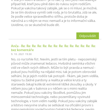
případ lidí, kteří jsou plně dáni do rukou svým rodičům.
Pokud je vakcína takový zabiják, jak se o ní mluví, je možné,
že se tím doslova vymítí celé rody, je to brutalita, zdá se ale,
že podle velice spravedlivého střihu, protože doba je
náročná a s nikým se moc nemazlí a je to informační válka.
Uvidíme, co se skutečně bude dít.
Odpovědět
Anča
- Re: Re: Re: Re: Re: Re: Re: Re: Re: Re: Re: Re: Re: Re:
bez komentáře
9. 10. 2021 19:30
No, co na tohle říct. Nevím, jestli se tím pletu - nepozemský
původ může znamenat ledacos. Hvězdná semínka všichni
vidí ve všech svých dětech. Může to být pravda a nemusí -
pokud jsou holčičky na nějaké misi, tak je potom obrovské
selhání, že je jejich rodiče tak potopili - říkám, jak jsem viděla,
nejsou tu žádné pardony a realita je velice krutá a ty
starseeds čekají kolikrát extrémně těžké zkoušky a úkoly. V
něčem jsou jak v balvnce a v něčem se s mimi realita
nemaže. Pokud jsou vakcíny škodlivé, pomůžou jim
mimozemské technologie, nebo pozemšťany vyvinuté
technologie, v tom vidím naději. Pokud jsou vakcíny zabiják
a lidstvo nevyvine snahu se setkávat na oficiální provni s
mimozemskými společnostmi Galaktické federace, nevím,