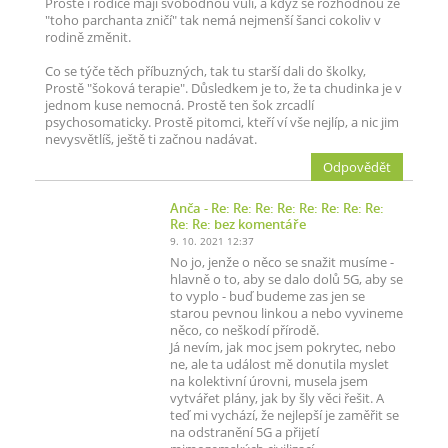
Prostě i rodiče mají svobodnou vůli, a když se rozhodnou že
"toho parchanta zničí" tak nemá nejmenší šanci cokoliv v
rodině změnit.
Co se týče těch příbuzných, tak tu starší dali do školky,
Prostě "šoková terapie". Důsledkem je to, že ta chudinka je v
jednom kuse nemocná. Prostě ten šok zrcadlí
psychosomaticky. Prostě pitomci, kteří ví vše nejlíp, a nic jim
nevysvětlíš, ještě ti začnou nadávat.
Odpovědět
Anča
- Re: Re: Re: Re: Re: Re: Re: Re:
Re: Re: bez komentáře
9. 10. 2021 12:37
No jo, jenže o něco se snažit musíme -
hlavně o to, aby se dalo dolů 5G, aby se
to vyplo - buď budeme zas jen se
starou pevnou linkou a nebo vyvineme
něco, co neškodí přírodě.
Já nevím, jak moc jsem pokrytec, nebo
ne, ale ta událost mě donutila myslet
na kolektivní úrovni, musela jsem
vytvářet plány, jak by šly věci řešit. A
teď mi vychází, že nejlepší je zaměřit se
na odstranění 5G a přijetí