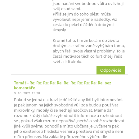
jsou nadáni svobodnou vůlí a ovlivňují
svůj osud sami.
Příliš se jim do toho plést, může
vyvolávat nepříjemné následky. Viz
cesta do pekel dlážděná dobrými
úmysly.
Kromě toho, tím že kecám do života
druhým, se rafinovaně vyhýbám tomu,
abych řešil svoje vlastní problémy. To je
častá motivace těch co furt chtějí řešit
svět a lidi okolo.
Odpovědět
Tomáš
- Re: Re: Re: Re: Re: Re: Re: Re: Re: Re: Re: bez
komentáře
9. 10. 2021 13:28
Pokud se jedná o zdraví je důležité aby lidi byli informováni.
Je pak jenom na jejich svobodné vůli zda budou používat
mikrovlnky, mobily či se nechají naočkovat. Máme dar
rozumu každý dokáže vyhodnotit informace a rozhodnout
se , pokud však rozum nepoužívá ,nechá o sobě rozhodovat
jiné kvůli svému pohodlí a místo Občana je Ovčanem pak
jeho existence z hlediska vesmíru přestává mít smysl a není
ničím přínosný. Na základě přirozeného výběru dle