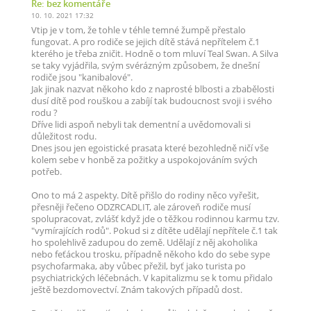
Re: bez komentáře
10. 10. 2021 17:32
Vtip je v tom, že tohle v téhle temné žumpě přestalo
fungovat. A pro rodiče se jejich dítě stává nepřítelem č.1
kterého je třeba zničit. Hodně o tom mluví Teal Swan. A Silva
se taky vyjádřila, svým svérázným způsobem, že dnešní
rodiče jsou "kanibalové".
Jak jinak nazvat někoho kdo z naprosté blbosti a zbabělosti
dusí dítě pod rouškou a zabíjí tak budoucnost svoji i svého
rodu ?
Dříve lidi aspoň nebyli tak dementní a uvědomovali si
důležitost rodu.
Dnes jsou jen egoistické prasata které bezohledně ničí vše
kolem sebe v honbě za požitky a uspokojováním svých
potřeb.
Ono to má 2 aspekty. Dítě přišlo do rodiny něco vyřešit,
přesněji řečeno ODZRCADLIT, ale zároveň rodiče musí
spolupracovat, zvlášť když jde o těžkou rodinnou karmu tzv.
"vymírajících rodů". Pokud si z dítěte udělají nepřítele č.1 tak
ho spolehlivě zadupou do země. Udělají z něj akoholika
nebo feťáckou trosku, případně někoho kdo do sebe sype
psychofarmaka, aby vůbec přežil, byť jako turista po
psychiatrických léčebnách. V kapitalizmu se k tomu přidalo
ještě bezdomovectví. Znám takových případů dost.