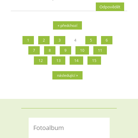
Odpovědět
« předchozí
1
2
3
4
5
6
7
8
9
10
11
12
13
14
15
následující »
Fotoalbum